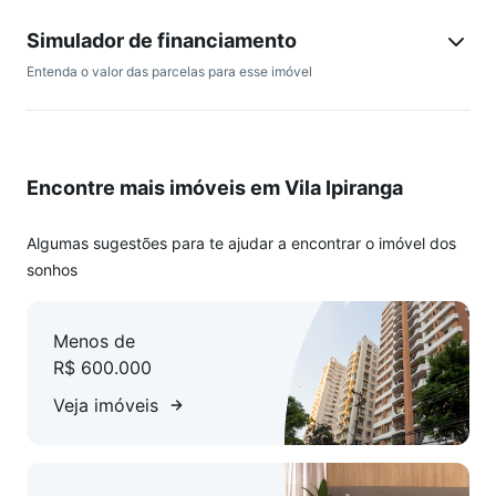
escritório reservado.
Duas vagas de garagem cobertas e escrituradas.
Simulador de financiamento
Localização privilegiada dentro do bairro, em rua tranquila e
Entenda o valor das parcelas para esse imóvel
próxima a todos os recursos do dia a dia.
Estuda-se apartamento de 2 dormitórios na região como
parte de pagamento.Vila Ipiranga é um bairro de classe
média alta, bastante residencial, repleto de áreas verdes,
Encontre mais imóveis em Vila Ipiranga
com ótima infraestrutura comercial e excelente mobilidade
urbana.Prédio próximo a Avenida do Forte, Colégio Dorotéia,
Colégio, Adventista e Bistek.Oportunidade única! Agende
Algumas sugestões para te ajudar a encontrar o imóvel dos
sua visita.
sonhos
Menos de
R$ 600.000
Veja imóveis