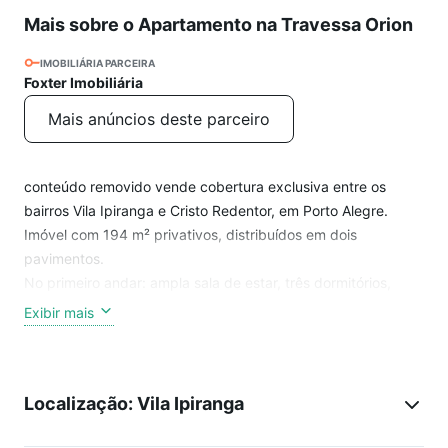
Mais sobre o Apartamento na Travessa Orion
IMOBILIÁRIA PARCEIRA
Foxter Imobiliária
Mais anúncios deste parceiro
conteúdo removido vende cobertura exclusiva entre os
bairros Vila Ipiranga e Cristo Redentor, em Porto Alegre.
Imóvel com 194 m² privativos, distribuídos em dois
pavimentos.
No primeiro andar: ampla sala de estar, três dormitórios,
sendo uma suíte com banheira; um dos quartos atualmente
Exibir mais
utilizado como closet (reversível para dormitório). Cozinha
funcional com área de serviço separada.
No pavimento superior, destaque para o terraço espaçoso,
Localização: Vila Ipiranga
ideal para lazer e convivência, com ambientes bem
definidos: sala de estar e jantar com lareira, além de um