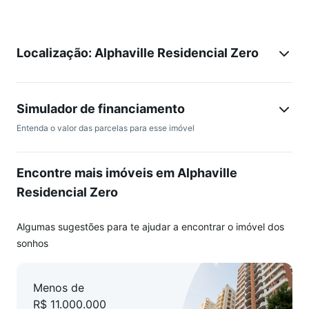
5 suítes
Suíte master dupla
Suíte master adicional
Localização: Alphaville Residencial Zero
3 suítes padrão
Ambientes Sociais
Living amplo para recepção
Sala social
Simulador de financiamento
Sala de lareira
Entenda o valor das parcelas para esse imóvel
Sala de almoço
Sala de TV
Encontre mais imóveis em Alphaville
Cozinha e Apoio
Cozinha funcional
Residencial Zero
Despensa
Louçaria
Algumas sugestões para te ajudar a encontrar o imóvel dos
2 dormitórios de serviço
sonhos
Área Externa e Lazer
Piscina
Menos de
Espaço com churrasqueira
R$ 11.000.000
Ambiente ideal para convivência e lazer.