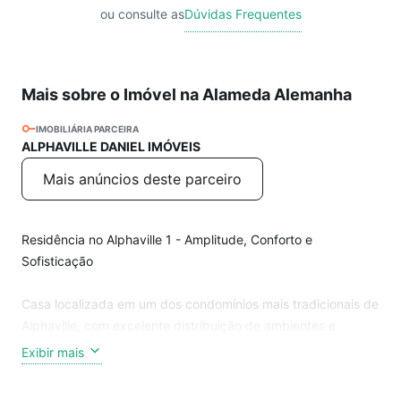
ou consulte as
Dúvidas Frequentes
Mais sobre o Imóvel na Alameda Alemanha
IMOBILIÁRIA PARCEIRA
ALPHAVILLE DANIEL IMÓVEIS
Mais anúncios deste parceiro
Residência no Alphaville 1 - Amplitude, Conforto e
Sofisticação
Casa localizada em um dos condomínios mais tradicionais de
Alphaville, com excelente distribuição de ambientes e
estrutura completa para famílias que valorizam espaço e
Exibir mais
funcionalidade.
Área Íntima