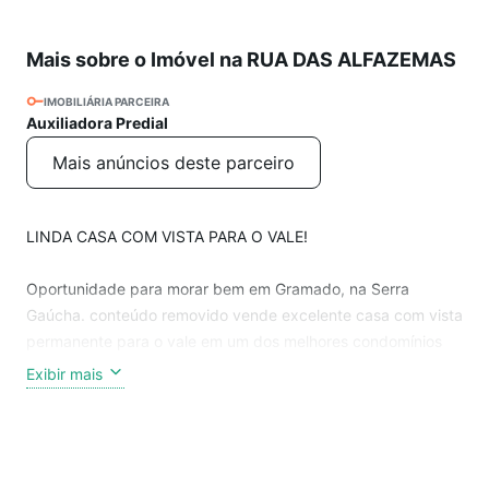
Mais sobre o Imóvel na RUA DAS ALFAZEMAS
IMOBILIÁRIA PARCEIRA
Auxiliadora Predial
Mais anúncios deste parceiro
LINDA CASA COM VISTA PARA O VALE!
Oportunidade para morar bem em Gramado, na Serra
Gaúcha. conteúdo removido vende excelente casa com vista
permanente para o vale em um dos melhores condomínios
da cidade de Gramado.
Exibir mais
Casa conta com quatro suítes, lavabo, cozinha americana
com churrasqueira, ampla sala de estar com lareira e acesso
a sacada, sala de jantar, espaço gourmet com churrasqueira,
deck com piscina de borda infinita e garagem para dois