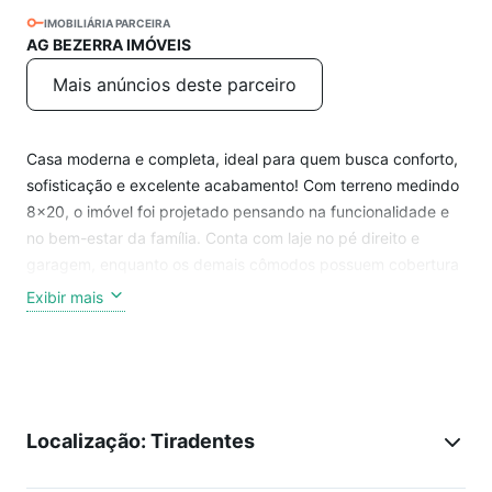
IMOBILIÁRIA PARCEIRA
AG BEZERRA IMÓVEIS
Mais anúncios deste parceiro
Casa moderna e completa, ideal para quem busca conforto,
sofisticação e excelente acabamento! Com terreno medindo
8x20, o imóvel foi projetado pensando na funcionalidade e
no bem-estar da família. Conta com laje no pé direito e
garagem, enquanto os demais cômodos possuem cobertura
em telha cerâmica, proporcionando mais conforto térmico e
Exibir mais
durabilidade.
A residência dispõe de 3 dormitórios, sendo 1 suíte com
closet, além de banheiro social, sala ampla e aconchegante,
cozinha espaçosa com balcão em granito e área de serviço
Localização: Tiradentes
coberta. Na área de lazer, o destaque fica por conta do
deck com churrasqueira, perfeito para reunir amigos e