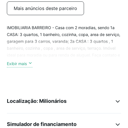
Mais anúncios deste parceiro
IMOBILIARIA BARREIRO - Casa com 2 moradias, sendo 1a
CASA: 3 quartos, 1 banheiro, cozinha, copa, area de serviço,
garagem para 3 carros, varanda; 2a CASA : 3 quartos , 1
banheiro, cozinha , copa , area de serviço, terraço. Imóvel
ideal para moradia ou para renda de aluguel. Faça contato e
agende sua visita.
Exibir mais
Localização: Milionários
Simulador de financiamento