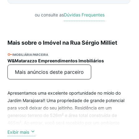
ou consulte as
Dúvidas Frequentes
Mais sobre o Imóvel na Rua Sérgio Milliet
IMOBILIÁRIA PARCEIRA
W&Matarazzo Empreendimentos Imobiliários
Mais anúncios deste parceiro
Apresentamos uma excelente oportunidade no miolo do
Jardim Marajoara!! Uma propriedade de grande potencial
para você deixar do seu jeitinho. Residência em um
generoso terreno de 526m² e área total construída de
465m². Ao entrar, você será recebido por um ambiente
espaçoso, composto por três ambientes integrados. Com 5
Exibir mais
dormitórios, sendo 01 suíte, e um amplo living em dois