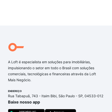
- Quiosque com churrasqueira e forno de pizza;
- Campinho de futebol;
- Pomar;
- Casa de boneca ou clubinho;
- Estrutura e fachadas em concreto aparente
A Loft é especialista em soluções para imobiliárias,
impulsionando o setor em todo o Brasil com soluções
comerciais, tecnológicas e financeiras através da Loft
Mais Negócio.
ENDEREÇO
Rua Tabapuã, 743 - Itaim Bibi, São Paulo - SP, 04533-012
Baixe nosso app