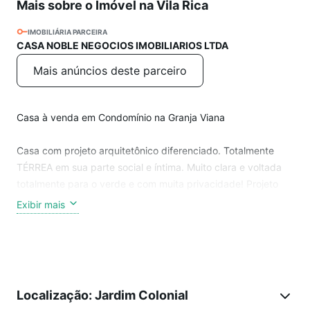
Mais sobre o Imóvel na Vila Rica
IMOBILIÁRIA PARCEIRA
CASA NOBLE NEGOCIOS IMOBILIARIOS LTDA
Mais anúncios deste parceiro
Casa à venda em Condomínio na Granja Viana
Casa com projeto arquitetônico diferenciado. Totalmente
TÉRREA em sua parte social e íntima. Muito clara e voltada
totalmente para o verde e com muita privacidade! Projeto
em concreto aparente e tijolo aparente, remetendo aos
Exibir mais
imóveis de alto padrão. Estrutura impecável e estável!
Acesso para a área íntima facilitada e limitada aos
moradores, caso necessário. Todos os dormitórios com
armários planejados. Suíte Máster com closet e banheiro
Localização: Jardim Colonial
amplo, contando também com cubas duplas, armários, box