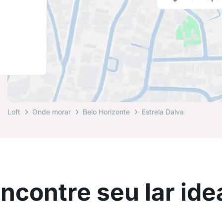
Loft
Onde morar
Belo Horizonte
Estrela Dalva
ncontre seu lar ide