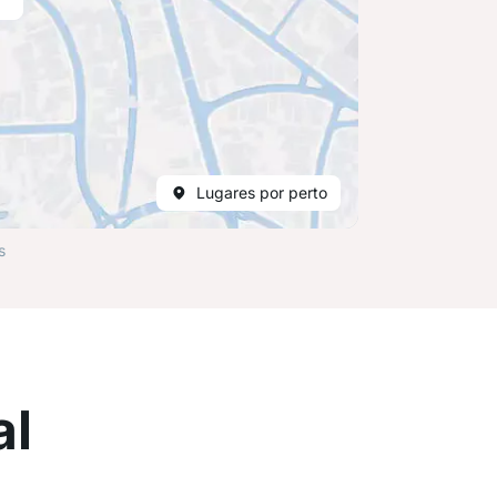
Lugares por perto
s
al