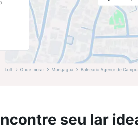
o
Loft
Onde morar
Mongaguá
Balneário Agenor de Campo
ncontre seu lar ide