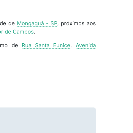
dade de
Mongaguá - SP
, próximos aos
or de Campos
.
ximo de
Rua Santa Eunice
,
Avenida