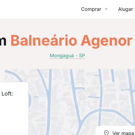
Comprar
Alugar
m
Balneário Ageno
Mongaguá - SP
Loft:
Ver mapa