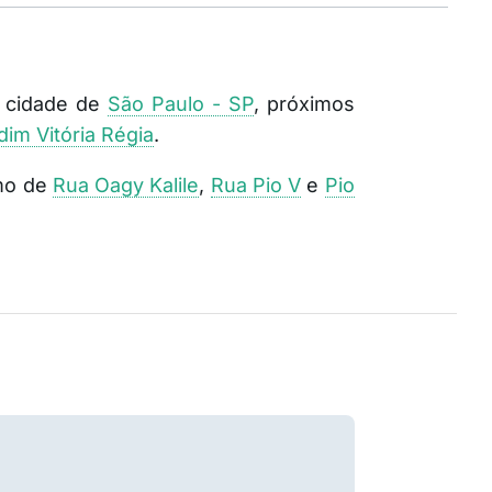
a cidade de
São Paulo - SP
, próximos
dim Vitória Régia
.
imo de
Rua Oagy Kalile
,
Rua Pio V
e
Pio