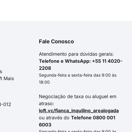
Carregando...
Carregando...
Carr
Fale Conosco
Atendimento para dúvidas gerais:
Telefone e WhatsApp: +55 11 4020-
2208
s
Segunda-feira a sexta-feira das 9:00 às
ft Mais
18:00
Negociação de taxa ou aluguel em
atraso:
3-012
loft.vc/fianca_inquilino_arealogada
ou através do
Telefone 0800 001
6003
Segunda-feira a sexta-feira das 9:00 às