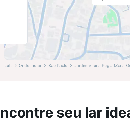
Loft
Onde morar
São Paulo
Jardim Vitoria Regia (Zona O
ncontre seu lar ide