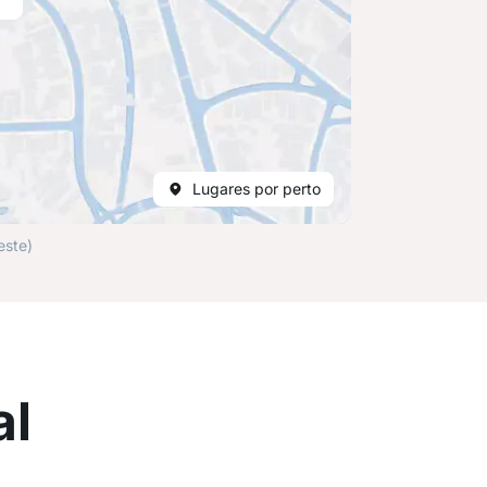
Lugares por perto
este)
al