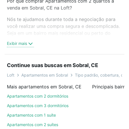
Por que comprar Apartamentos com 2 quartos à
venda em Sobral, CE na Loft?
Nós te ajudamos durante toda a negociação para
você realizar uma compra segura e descomplicada.
Seja em um bairro mais residencial ou perto do
trabalho e do metrô, aqui você vai encontrar a
Exibir mais
oferta ideal de Apartamentos com 2 quartos à
venda em Sobral, CE para conquistar seu sonho.
Agende uma visita presencial ou por videochamada,
Continue suas buscas em Sobral, CE
é grátis, sem compromisso e você ainda conta com
mais de 46 mil corretores e imobiliárias te ajudando
Loft
Apartamentos em Sobral
Tipo padrão, cobertura, dupl
na compra, venda ou troca de imóveis.
Mais apartamentos em Sobral, CE
Principais bairr
Como escolher um imóvel?
Apartamentos com 2 dormitórios
Use barra de busca no topo para pesquisar por
Apartamentos com 3 dormitórios
ruas, bairros e até condomínios favoritos. Você
Apartamentos com 1 suíte
também pode usar os filtros como quantidade de
Apartamentos com 2 suítes
quartos, suítes, com ou sem vaga de garagem para