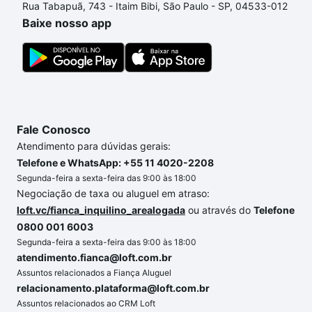
Rua Tabapuã, 743 - Itaim Bibi, São Paulo - SP, 04533-012
processo de compra, veja em nosso portal
quanto
Baixe nosso app
custa comprar um apartamento
e conte com a
gente para comprar o imóvel dos seus sonhos com
segurança e conforto. Loft, com você até as
chaves.
Fale Conosco
Atendimento para dúvidas gerais:
Telefone e WhatsApp: +55 11 4020-2208
Segunda-feira a sexta-feira das 9:00 às 18:00
Negociação de taxa ou aluguel em atraso:
loft.vc/fianca_inquilino_arealogada
ou através do
Telefone
0800 001 6003
Segunda-feira a sexta-feira das 9:00 às 18:00
atendimento.fianca@loft.com.br
Assuntos relacionados a Fiança Aluguel
relacionamento.plataforma@loft.com.br
Assuntos relacionados ao CRM Loft