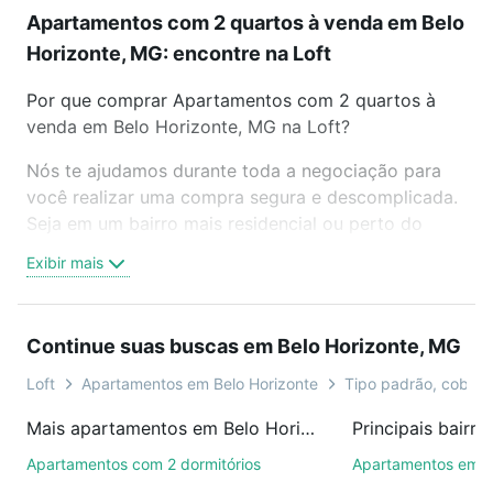
Apartamentos com 2 quartos à venda em Belo
Horizonte, MG: encontre na Loft
Por que comprar Apartamentos com 2 quartos à
venda em Belo Horizonte, MG na Loft?
Nós te ajudamos durante toda a negociação para
você realizar uma compra segura e descomplicada.
Seja em um bairro mais residencial ou perto do
trabalho e do metrô, aqui você vai encontrar a
Exibir mais
oferta ideal de Apartamentos com 2 quartos à
venda em Belo Horizonte, MG para conquistar seu
sonho. Agende uma visita presencial ou por
Continue suas buscas em Belo Horizonte, MG
videochamada, é grátis, sem compromisso e você
ainda conta com mais de 46 mil corretores e
Loft
Apartamentos em Belo Horizonte
Tipo padrão, cobertu
imobiliárias te ajudando na compra, venda ou troca
Mais apartamentos em Belo Horizonte, MG
de imóveis.
Apartamentos com 2 dormitórios
Apartamentos em 
Como escolher um imóvel?