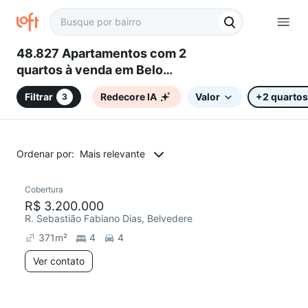
48.827 Apartamentos com 2
quartos à venda em Belo
Horizonte, MG
Filtrar
Redecore IA
Valor
+2 quartos
3
Ordenar por:
Mais relevante
Cobertura
Redecorar
R$ 3.200.000
R. Sebastião Fabiano Dias, Belvedere
371
m²
4
4
Ver contato