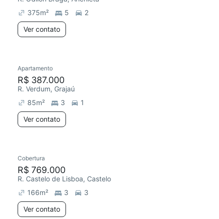
375
m²
5
2
Ver contato
Apartamento
Redecorar
R$ 387.000
R. Verdum, Grajaú
85
m²
3
1
Ver contato
Cobertura
R$ 769.000
R. Castelo de Lisboa, Castelo
166
m²
3
3
Ver contato