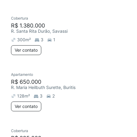
Cobertura
Chegou este mês
R$ 1.380.000
R. Santa Rita Durão, Savassi
300
m²
3
1
Ver contato
Apartamento
R$ 650.000
R. Maria Heilbuth Surette, Buritis
128
m²
3
2
Ver contato
Cobertura