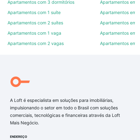
Apartamentos com 3 dormitórios
Apartamentos em C
Use barra de busca no topo para pesquisar por
Apartamentos com 1 suíte
Apartamentos em I
ruas, bairros e até condomínios favoritos. Você
Apartamentos com 2 suítes
Apartamentos em P
também pode usar os filtros como quantidade de
quartos, suítes, com ou sem vaga de garagem para
Apartamentos com 1 vaga
Apartamentos em J
combinar perfeitamente com o preço, metragem e
Apartamentos com 2 vagas
Apartamentos em 
comodidades, como piscina, academia, salão de
festas ou área verde e encontrar Apartamentos com
2 quartos à venda em Belo Horizonte, MG ideal para
você na Loft.
Qual o preço de Apartamentos com 2 quartos à
venda em Belo Horizonte, MG?
A Loft é especialista em soluções para imobiliárias,
Aqui na Loft temos a oferta ideal para você, com
impulsionando o setor em todo o Brasil com soluções
Apartamentos com 2 quartos à venda em Belo
comerciais, tecnológicas e financeiras através da Loft
Horizonte, MG que custam a partir de R$ 0 e com
Mais Negócio.
nossas opções de financiamento imobiliário as
parcelas podem se adequar ao seu orçamento. Se
ENDEREÇO
ainda tem alguma dúvida dos custos envolvidos no