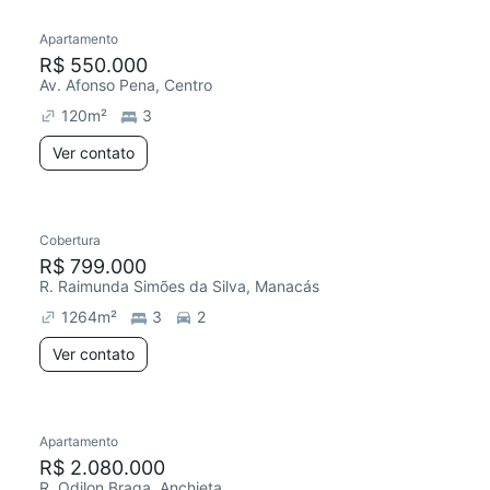
Apartamento
Redecorar
R$ 550.000
Av. Afonso Pena, Centro
120
m²
3
Ver contato
Cobertura
Chegou este mês
R$ 799.000
R. Raimunda Simões da Silva, Manacás
1264
m²
3
2
Ver contato
Apartamento
Redecorar
R$ 2.080.000
R. Odilon Braga, Anchieta