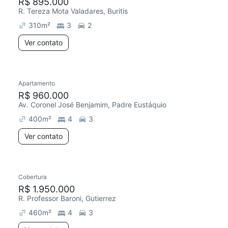
R$ 895.000
R. Tereza Mota Valadares, Buritis
310
m²
3
2
Ver contato
Apartamento
R$ 960.000
Av. Coronel José Benjamim, Padre Eustáquio
400
m²
4
3
Ver contato
Cobertura
R$ 1.950.000
R. Professor Baroni, Gutierrez
460
m²
4
3