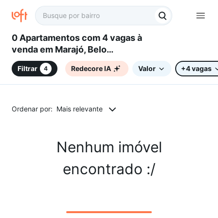
0 Apartamentos com 4 vagas à
venda em Marajó, Belo
Horizonte, MG
Filtrar
Redecore IA
Valor
+4 vagas
4
Ordenar por:
Mais relevante
Nenhum imóvel
encontrado :/