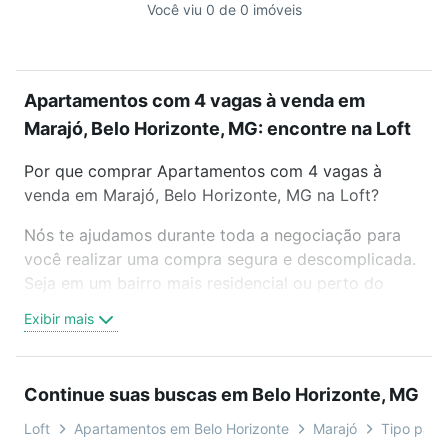
Você viu 0 de 0 imóveis
Apartamentos com 4 vagas à venda em
Marajó, Belo Horizonte, MG: encontre na Loft
Por que comprar Apartamentos com 4 vagas à
venda em Marajó, Belo Horizonte, MG na Loft?
Nós te ajudamos durante toda a negociação para
você realizar uma compra segura e descomplicada.
Seja em um bairro mais residencial ou perto do
trabalho e do metrô, aqui você vai encontrar a
Exibir mais
oferta ideal de Apartamentos com 4 vagas à venda
em Marajó, Belo Horizonte, MG para conquistar seu
sonho. Agende uma visita presencial ou por
Continue suas buscas em Belo Horizonte, MG
videochamada, é grátis, sem compromisso e você
ainda conta com mais de 46 mil corretores e
Loft
Apartamentos em Belo Horizonte
Marajó
Tipo padrã