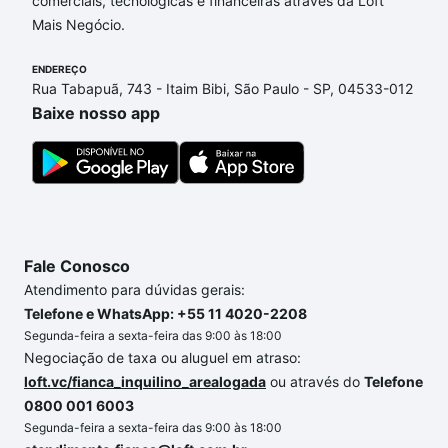
comerciais, tecnológicas e financeiras através da Loft
Belo Horizonte, MG que custam a partir de R$ 0 e
Mais Negócio.
com nossas opções de financiamento imobiliário as
parcelas podem se adequar ao seu orçamento. Se
ENDEREÇO
ainda tem alguma dúvida dos custos envolvidos no
Rua Tabapuã, 743 - Itaim Bibi, São Paulo - SP, 04533-012
processo de compra, veja em nosso portal
quanto
Baixe nosso app
custa comprar um apartamento
e conte com a
gente para comprar o imóvel dos seus sonhos com
segurança e conforto. Loft, com você até as
chaves.
Fale Conosco
Atendimento para dúvidas gerais:
Telefone e WhatsApp: +55 11 4020-2208
Segunda-feira a sexta-feira das 9:00 às 18:00
Negociação de taxa ou aluguel em atraso:
loft.vc/fianca_inquilino_arealogada
ou através do
Telefone
0800 001 6003
Segunda-feira a sexta-feira das 9:00 às 18:00