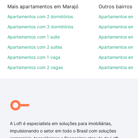
imobiliárias te ajudando na compra, venda ou troca
Mais apartamentos em Marajó
de imóveis.
Apartamentos com 2 dormitórios
Apartamentos em 
Como escolher um imóvel?
Apartamentos com 3 dormitórios
Apartamentos em C
Use barra de busca no topo para pesquisar por
Apartamentos com 1 suíte
Apartamentos em I
ruas, bairros e até condomínios favoritos. Você
Apartamentos com 2 suítes
Apartamentos em P
também pode usar os filtros como quantidade de
quartos, suítes, com ou sem vaga de garagem para
Apartamentos com 1 vaga
Apartamentos em J
combinar perfeitamente com o preço, metragem e
Apartamentos com 2 vagas
Apartamentos em 
comodidades, como piscina, academia, salão de
festas ou área verde e encontrar Apartamentos com
4 vagas à venda em Marajó, Belo Horizonte, MG
ideal para você na Loft.
Qual o preço de Apartamentos com 4 vagas à
venda em Marajó, Belo Horizonte, MG?
A Loft é especialista em soluções para imobiliárias,
Aqui na Loft temos a oferta ideal para você, com
impulsionando o setor em todo o Brasil com soluções
Apartamentos com 4 vagas à venda em Marajó,