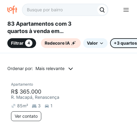
83 Apartamentos com 3
quartos à venda em
Renascença, Belo Horizonte,
Filtrar
Redecore IA
Valor
+3 quartos
4
MG
Ordenar por:
Mais relevante
Apartamento
Redecorar
Chegou este mês
R$ 365.000
R. Macapá, Renascença
85
m²
3
1
Ver contato