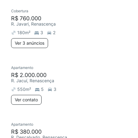
Cobertura
Chegou este mês
R$ 760.000
R. Javari, Renascença
180
m²
3
2
Ver 3 anúncios
Apartamento
R$ 2.000.000
R. Jacuí, Renascença
550
m²
5
3
Ver contato
3 anúncios
Apartamento
Redecorar
R$ 380.000
R. Descalvado, Renascença