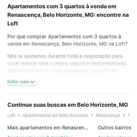
Apartamentos com 3 quartos à venda em
Renascença, Belo Horizonte, MG: encontre na
Loft
Por que comprar Apartamentos com 3 quartos à
venda em Renascença, Belo Horizonte, MG na Loft?
Nós te ajudamos durante toda a negociação para
você realizar uma compra segura e descomplicada.
Seja em um bairro mais residencial ou perto do
trabalho e do metrô, aqui você vai encontrar a
Exibir mais
oferta ideal de Apartamentos com 3 quartos à
venda em Renascença, Belo Horizonte, MG para
conquistar seu sonho. Agende uma visita presencial
Continue suas buscas em Belo Horizonte, MG
ou por videochamada, é grátis, sem compromisso e
você ainda conta com mais de 46 mil corretores e
Loft
Apartamentos em Belo Horizonte
Renascença
Tipo
imobiliárias te ajudando na compra, venda ou troca
Mais apartamentos em Renascença
de imóveis.