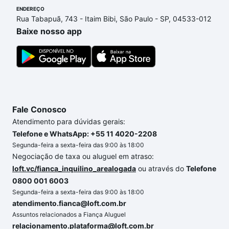
ENDEREÇO
adequar ao seu orçamento. Se ainda tem alguma
Rua Tabapuã, 743 - Itaim Bibi, São Paulo - SP, 04533-012
dúvida dos custos envolvidos no processo de
Baixe nosso app
compra, veja em nosso portal
quanto custa comprar
um apartamento
e conte com a gente para comprar
o imóvel dos seus sonhos com segurança e
conforto. Loft, com você até as chaves.
Fale Conosco
Atendimento para dúvidas gerais:
Telefone e WhatsApp: +55 11 4020-2208
Segunda-feira a sexta-feira das 9:00 às 18:00
Negociação de taxa ou aluguel em atraso:
loft.vc/fianca_inquilino_arealogada
ou através do
Telefone
0800 001 6003
Segunda-feira a sexta-feira das 9:00 às 18:00
atendimento.fianca@loft.com.br
Assuntos relacionados a Fiança Aluguel
relacionamento.plataforma@loft.com.br