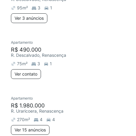
95
m²
3
1
Ver 3 anúncios
Apartamento
Redecorar
R$ 490.000
R. Descalvado, Renascença
75
m²
3
1
Ver contato
15 anúncios
Apartamento
R$ 1.980.000
R. Uraricoera, Renascença
270
m²
4
4
Ver 15 anúncios