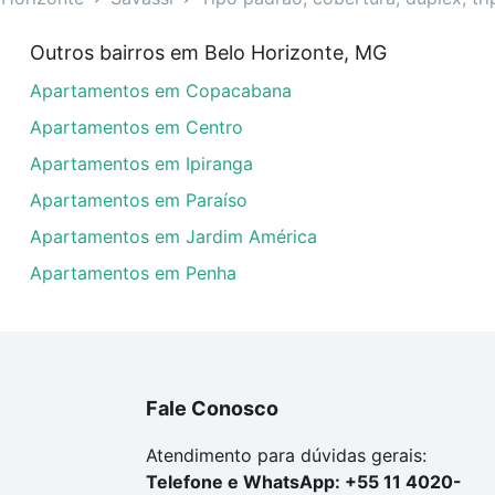
agoas - Savassi, Belo Horizonte, MG?
Outros bairros em Belo Horizonte, MG
rtamentos à venda em rua alagoas - Savassi, Belo Horizon
Apartamentos em Copacabana
em se adequar ao seu orçamento. Se ainda tem alguma dúv
amento
e conte com a gente para comprar o imóvel dos se
Apartamentos em Centro
Apartamentos em Ipiranga
Apartamentos em Paraíso
Apartamentos em Jardim América
Apartamentos em Penha
Fale Conosco
Atendimento para dúvidas gerais:
Telefone e WhatsApp: +55 11 4020-