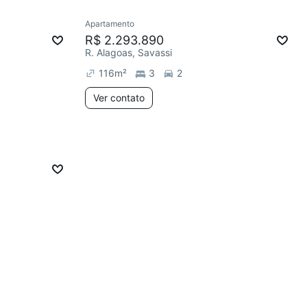
Apartamento
R$ 2.293.890
R. Alagoas, Savassi
116
m²
3
2
Ver contato