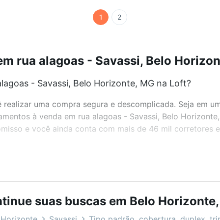
1
2
 rua alagoas - Savassi, Belo Horizon
agoas - Savassi, Belo Horizonte, MG na Loft?
realizar uma compra segura e descomplicada. Seja em um b
rtamentos à venda em rua alagoas - Savassi, Belo Horizont
misso e você ainda conta com mais de 46 mil corretores e 
bairros e até condomínios favoritos. Você também pode usa
com o preço, metragem e comodidades, como piscina, aca
tinue suas buscas em Belo Horizonte
Horizonte, MG ideal para você na Loft.
Horizonte
Savassi
Tipo padrão, cobertura, duplex, tri