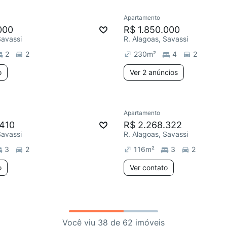
Apartamento
000
R$ 1.850.000
Savassi
R. Alagoas, Savassi
2
2
230
m²
4
2
o
Ver 2 anúncios
Apartamento
.410
R$ 2.268.322
Savassi
R. Alagoas, Savassi
3
2
116
m²
3
2
o
Ver contato
Você viu 38 de 62 imóveis