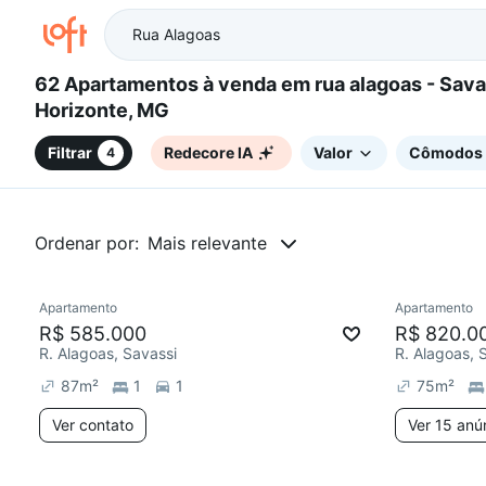
62 Apartamentos à venda em rua alagoas - Savassi, Belo
Horizonte, MG
Filtrar
Redecore IA
Valor
Cômodos
4
Ordenar por:
Mais relevante
Apartamento
Apartamento
Redecor
R$ 585.000
R$ 820.0
R. Alagoas, Savassi
R. Alagoas, 
87
m²
1
1
75
m²
Ver contato
Ver 15 anú