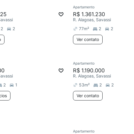
Apartamento
125
R$ 1.361.230
Savassi
R. Alagoas, Savassi
2
2
77
m²
2
2
o
Ver contato
2 anúncios
Apartamento
ar
Chegou este mês
Redecorar
00
R$ 1.190.000
Savassi
R. Alagoas, Savassi
2
1
53
m²
2
2
cios
Ver contato
Apartamento