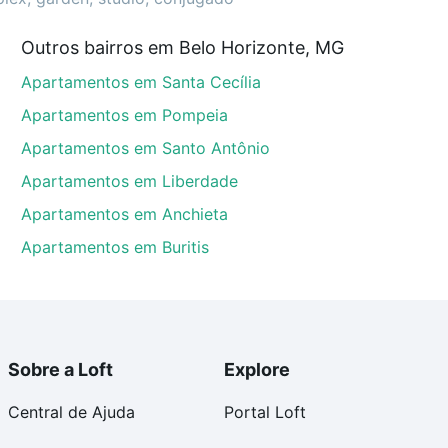
Outros bairros em Belo Horizonte, MG
te, MG que custam a partir de R$ 0 e com nossas
Apartamentos em Santa Cecília
ida dos custos envolvidos no processo de compra,
us sonhos com segurança e conforto. Loft, com você
Apartamentos em Pompeia
Apartamentos em Santo Antônio
Apartamentos em Liberdade
Apartamentos em Anchieta
Apartamentos em Buritis
Sobre a Loft
Explore
Central de Ajuda
Portal Loft