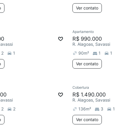
o
Ver contato
Apartamento
00
R$ 990.000
Savassi
R. Alagoas, Savassi
2
1
90
m²
1
1
o
Ver contato
Cobertura
000
R$ 1.490.000
Savassi
R. Alagoas, Savassi
2
2
136
m²
3
1
o
Ver contato