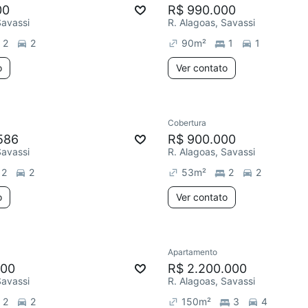
00
R$ 990.000
Savassi
R. Alagoas, Savassi
2
2
90
m²
1
1
o
Ver contato
Cobertura
586
R$ 900.000
Savassi
R. Alagoas, Savassi
2
2
53
m²
2
2
o
Ver contato
Apartamento
000
R$ 2.200.000
Savassi
R. Alagoas, Savassi
2
2
150
m²
3
4