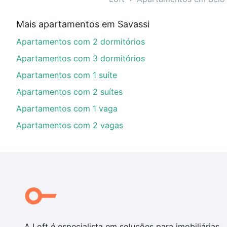
Qual o preço de Apartamentos à venda em rua al
Mais apartamentos em Savassi
Aqui na Loft temos a oferta ideal para você, com Apa
Apartamentos com 2 dormitórios
opções de financiamento imobiliário as parcelas pod
veja em nosso portal
quanto custa comprar um apart
Apartamentos com 3 dormitórios
até as chaves.
Apartamentos com 1 suíte
Apartamentos com 2 suítes
Apartamentos com 1 vaga
Apartamentos com 2 vagas
A Loft é especialista em soluções para imobiliárias,