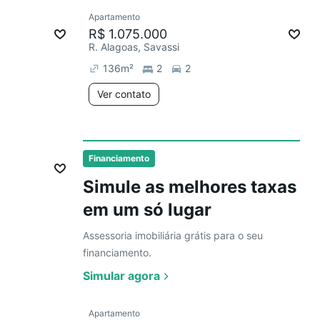
Ver
Apartamento
Redecorar
R$ 1.075.000
R. Alagoas, Savassi
136
m²
2
2
Ver contato
Ver
Financiamento
Simule as melhores taxas
em um só lugar
Assessoria imobiliária grátis para o seu
financiamento.
Simular agora
Ver
Apartamento