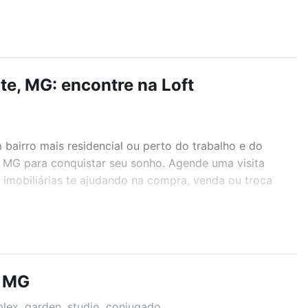
te, MG: encontre na Loft
airro mais residencial ou perto do trabalho e do
e, MG para conquistar seu sonho. Agende uma visita
imobiliárias te ajudando na compra, venda ou troca
r os filtros como quantidade de quartos, suítes, com
demia, salão de festas ou área verde e encontrar
, MG
plex, garden, studio, conjugado