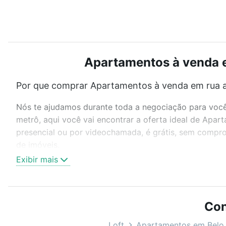
Apartamentos à venda em
Por que comprar Apartamentos à venda em rua al
Nós te ajudamos durante toda a negociação para você 
metrô, aqui você vai encontrar a oferta ideal de Apa
presencial ou por videochamada, é grátis, sem compro
de imóveis.
Exibir mais
Como escolher um imóvel?
Use barra de busca no topo para pesquisar por ruas, 
ou sem vaga de garagem para combinar perfeitamente 
Con
Apartamentos à venda em rua alagoas - Savassi, Belo 
Loft
Apartamentos em Belo 