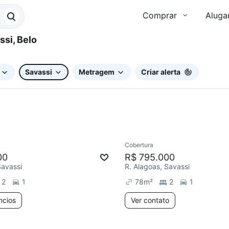
Comprar
Aluga
Savassi
Metragem
Criar alerta
15 anúncios
Cobertura
ar
Chegou este mês
Redecorar
00
R$ 795.000
Savassi
R. Alagoas, Savassi
2
1
78
m²
2
1
ncios
Ver contato