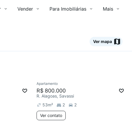
r
Vender
Para Imobiliárias
Mais
Ver mapa
Ver
Apartamento
R$ 800.000
R. Alagoas, Savassi
53
m²
2
2
Ver contato