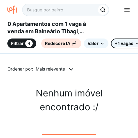
0 Apartamentos com 1 vaga à
venda em Balneário Tibagi,
Ibiporã, PR
Filtrar
Redecore IA
Valor
+1 vagas
4
Ordenar por:
Mais relevante
Nenhum imóvel
encontrado :/