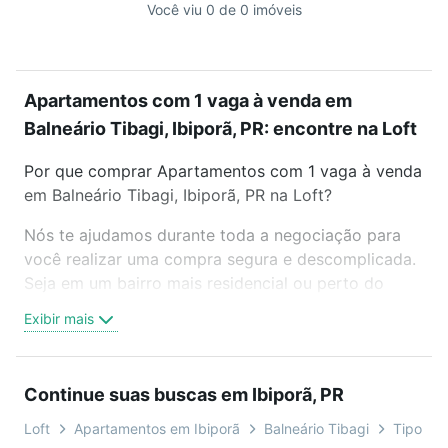
Você viu 0 de 0 imóveis
Apartamentos com 1 vaga à venda em
Balneário Tibagi, Ibiporã, PR: encontre na Loft
Por que comprar Apartamentos com 1 vaga à venda
em Balneário Tibagi, Ibiporã, PR na Loft?
Nós te ajudamos durante toda a negociação para
você realizar uma compra segura e descomplicada.
Seja em um bairro mais residencial ou perto do
trabalho e do metrô, aqui você vai encontrar a
Exibir mais
oferta ideal de Apartamentos com 1 vaga à venda
em Balneário Tibagi, Ibiporã, PR para conquistar seu
sonho. Agende uma visita presencial ou por
Continue suas buscas em Ibiporã, PR
videochamada, é grátis, sem compromisso e você
ainda conta com mais de 46 mil corretores e
Loft
Apartamentos em Ibiporã
Balneário Tibagi
Tipo pad