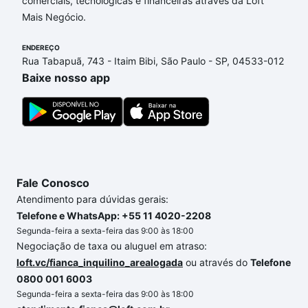
comerciais, tecnológicas e financeiras através da Loft
Tibagi, Ibiporã, PR que custam a partir de R$ 0 e
Mais Negócio.
com nossas opções de financiamento imobiliário as
parcelas podem se adequar ao seu orçamento. Se
ENDEREÇO
ainda tem alguma dúvida dos custos envolvidos no
Rua Tabapuã, 743 - Itaim Bibi, São Paulo - SP, 04533-012
processo de compra, veja em nosso portal
quanto
Baixe nosso app
custa comprar um apartamento
e conte com a
gente para comprar o imóvel dos seus sonhos com
segurança e conforto. Loft, com você até as
chaves.
Fale Conosco
Atendimento para dúvidas gerais:
Telefone e WhatsApp: +55 11 4020-2208
Segunda-feira a sexta-feira das 9:00 às 18:00
Negociação de taxa ou aluguel em atraso:
loft.vc/fianca_inquilino_arealogada
ou através do
Telefone
0800 001 6003
Segunda-feira a sexta-feira das 9:00 às 18:00