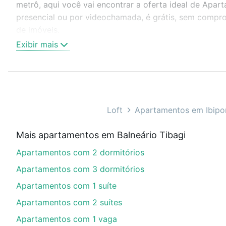
metrô, aqui você vai encontrar a oferta ideal de Apar
presencial ou por videochamada, é grátis, sem compro
de imóveis.
Exibir mais
Como escolher um imóvel?
Use barra de busca no topo para pesquisar por ruas, 
ou sem vaga de garagem para combinar perfeitamente 
Apartamentos com 4 suites à venda em Balneário Tibagi
Loft
Apartamentos em Ibipo
Qual o preço de Apartamentos com 4 suites à ven
Mais apartamentos em Balneário Tibagi
Aqui na Loft temos a oferta ideal para você, com Apa
Apartamentos com 2 dormitórios
opções de financiamento imobiliário as parcelas pod
veja em nosso portal
quanto custa comprar um apart
Apartamentos com 3 dormitórios
até as chaves.
Apartamentos com 1 suíte
Apartamentos com 2 suítes
Apartamentos com 1 vaga