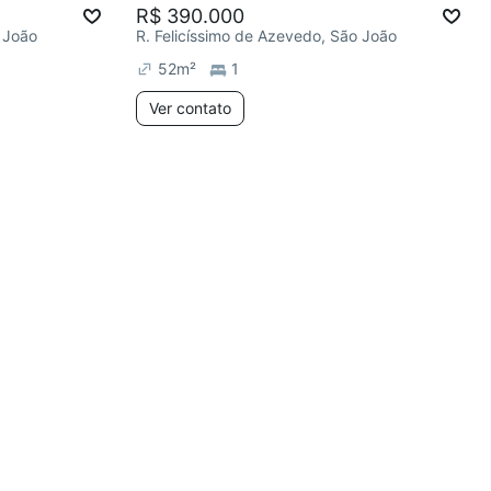
R$ 390.000
 João
R. Felicíssimo de Azevedo, São João
52
m²
1
Ver contato