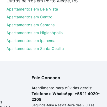
Outros bairros em Porto Alegre, RS
rtamentos à venda em rua felicissimo de azevedo - São Joã
Apartamentos em Bela Vista
arcelas podem se adequar ao seu orçamento. Se ainda tem
um apartamento
e conte com a gente para comprar o imóve
Apartamentos em Centro
Apartamentos em Santana
Apartamentos em Higienópolis
Apartamentos em Ipanema
Apartamentos em Santa Cecília
Fale Conosco
Atendimento para dúvidas gerais:
Telefone e WhatsApp: +55 11 4020-
2208
es
Segunda-feira a sexta-feira das 9:00 às