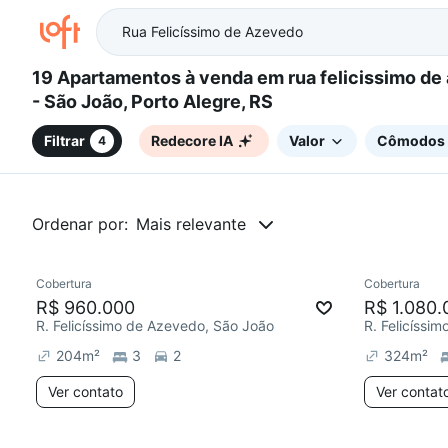
19 Apartamentos à venda em rua felicissimo de azevedo
- São João, Porto Alegre, RS
Filtrar
Redecore IA
Valor
Cômodos
4
Ordenar por:
Mais relevante
Cobertura
Cobertura
Redecorar
R$ 960.000
R$ 1.080.
R. Felicíssimo de Azevedo, São João
R. Felicíssi
204
m²
3
2
324
m²
Ver contato
Ver contat