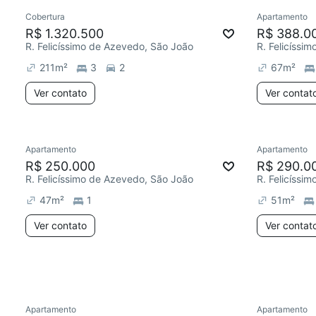
Cobertura
Apartamento
Chegou este mês
Redecor
R$ 1.320.500
R$ 388.0
R. Felicíssimo de Azevedo, São João
R. Felicíssi
211
m²
3
2
67
m²
Ver contato
Ver contat
Apartamento
Apartamento
Redecorar
Redecor
R$ 250.000
R$ 290.0
R. Felicíssimo de Azevedo, São João
R. Felicíssi
47
m²
1
51
m²
Ver contato
Ver contat
2 anúncios
Apartamento
Apartamento
Chegou este mês