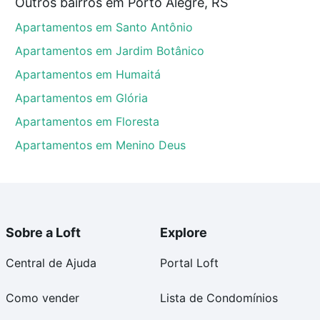
Outros bairros em Porto Alegre, RS
o, Porto Alegre, RS que custam a partir de R$ 0 e
Apartamentos em Santo Antônio
 alguma dúvida dos custos envolvidos no processo de
l dos seus sonhos com segurança e conforto. Loft,
Apartamentos em Jardim Botânico
Apartamentos em Humaitá
Apartamentos em Glória
Apartamentos em Floresta
Apartamentos em Menino Deus
Sobre a Loft
Explore
Central de Ajuda
Portal Loft
Como vender
Lista de Condomínios