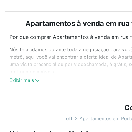
Apartamentos à venda em rua f
Por que comprar Apartamentos à venda em rua fe
Nós te ajudamos durante toda a negociação para você 
metrô, aqui você vai encontrar a oferta ideal de Apa
uma visita presencial ou por videochamada, é grátis,
ou troca de imóveis.
Exibir mais
Como escolher um imóvel?
Use barra de busca no topo para pesquisar por ruas, 
ou sem vaga de garagem para combinar perfeitamente 
Co
Apartamentos à venda em rua felicissimo de azevedo -
Loft
Apartamentos em Port
Qual o preço de Apartamentos à venda em rua fel