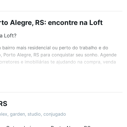
o Alegre, RS: encontre na Loft
a Loft?
airro mais residencial ou perto do trabalho e do
o, Porto Alegre, RS para conquistar seu sonho. Agende
rretores e imobiliárias te ajudando na compra, venda
r os filtros como quantidade de quartos, suítes, com
demia, salão de festas ou área verde e encontrar
 RS
plex, garden, studio, conjugado