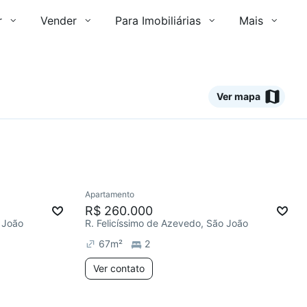
r
Vender
Para Imobiliárias
Mais
Ver mapa
Ver
Apartamento
R$ 260.000
 João
R. Felicíssimo de Azevedo, São João
67
m²
2
Ver contato
2 anúncios