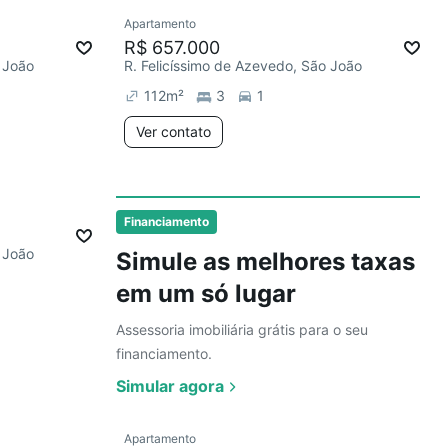
Ver
Apartamento
mês
R$ 657.000
 João
R. Felicíssimo de Azevedo, São João
112
m²
3
1
Ver contato
Ver
Financiamento
 João
Simule as melhores taxas
em um só lugar
Assessoria imobiliária grátis para o seu
financiamento.
Simular agora
Apartamento