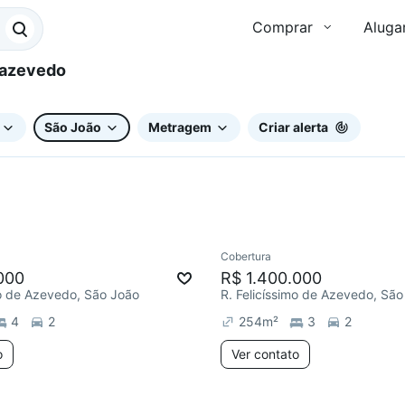
Comprar
Aluga
São João
Metragem
Criar alerta
Cobertura
000
R$ 1.400.000
mo de Azevedo, São João
R. Felicíssimo de Azevedo, São
4
2
254
m²
3
2
o
Ver contato