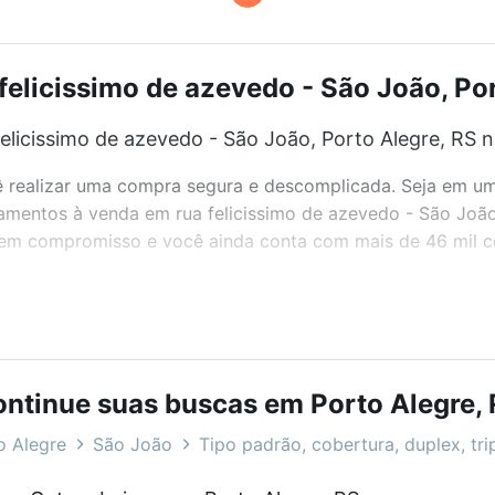
elicissimo de azevedo - São João, Port
licissimo de azevedo - São João, Porto Alegre, RS n
realizar uma compra segura e descomplicada. Seja em um b
rtamentos à venda em rua felicissimo de azevedo - São Joã
 sem compromisso e você ainda conta com mais de 46 mil co
bairros e até condomínios favoritos. Você também pode usa
com o preço, metragem e comodidades, como piscina, aca
ntinue suas buscas em Porto Alegre,
 São João, Porto Alegre, RS ideal para você na Loft.
o Alegre
São João
Tipo padrão, cobertura, duplex, tri
icissimo de azevedo - São João, Porto Alegre, RS?