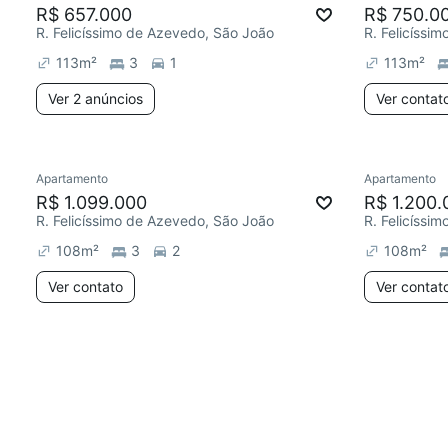
R$ 657.000
R$ 750.0
R. Felicíssimo de Azevedo, São João
R. Felicíssi
113
m²
3
1
113
m²
Ver 2 anúncios
Ver contat
Apartamento
Apartamento
R$ 1.099.000
R$ 1.200.
R. Felicíssimo de Azevedo, São João
R. Felicíssi
108
m²
3
2
108
m²
Ver contato
Ver contat