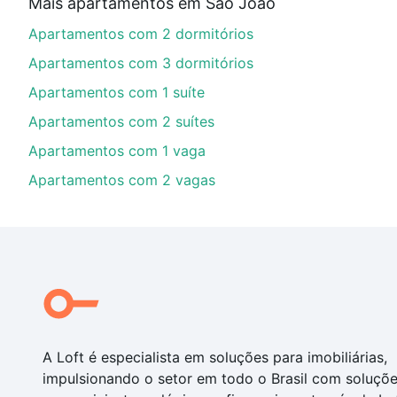
Mais apartamentos em São João
Aqui na Loft temos a oferta ideal para você, com Apa
Apartamentos com 2 dormitórios
com nossas opções de financiamento imobiliário as p
compra, veja em nosso portal
quanto custa comprar 
Apartamentos com 3 dormitórios
com você até as chaves.
Apartamentos com 1 suíte
Apartamentos com 2 suítes
Apartamentos com 1 vaga
Apartamentos com 2 vagas
A Loft é especialista em soluções para imobiliárias,
impulsionando o setor em todo o Brasil com soluçõ