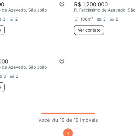
00
R$ 1.200.000
mo de Azevedo, São João
R. Felicíssimo de Azevedo, São
3
2
108
m²
3
2
o
Ver contato
000
mo de Azevedo, São João
3
2
o
Você viu 19 de 19 imóveis
1