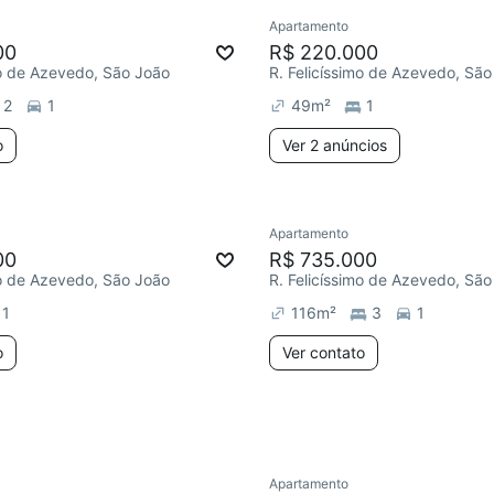
Apartamento
ar
Redecorar
Chegou este 
00
R$ 220.000
mo de Azevedo, São João
R. Felicíssimo de Azevedo, São
2
1
49
m²
1
o
Ver 2 anúncios
Apartamento
ar
Chegou este mês
Redecorar
00
R$ 735.000
mo de Azevedo, São João
R. Felicíssimo de Azevedo, São
1
116
m²
3
1
o
Ver contato
Apartamento