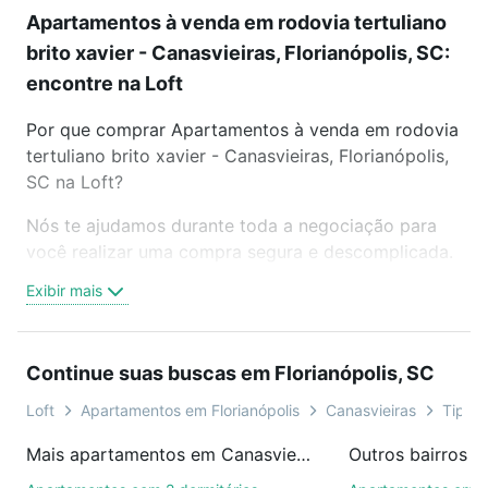
Apartamentos à venda em rodovia tertuliano
brito xavier - Canasvieiras, Florianópolis, SC:
encontre na Loft
Por que comprar Apartamentos à venda em rodovia
tertuliano brito xavier - Canasvieiras, Florianópolis,
SC na Loft?
Nós te ajudamos durante toda a negociação para
você realizar uma compra segura e descomplicada.
Seja em um bairro mais residencial ou perto do
Exibir mais
trabalho e do metrô, aqui você vai encontrar a
oferta ideal de Apartamentos à venda em rodovia
tertuliano brito xavier - Canasvieiras, Florianópolis,
Continue suas buscas em Florianópolis, SC
SC para conquistar seu sonho. Agende uma visita
presencial ou por videochamada, é grátis, sem
Loft
Apartamentos em Florianópolis
Canasvieiras
Tipo p
compromisso e você ainda conta com mais de 46
Mais apartamentos em Canasvieiras
mil corretores e imobiliárias te ajudando na compra,
venda ou troca de imóveis.