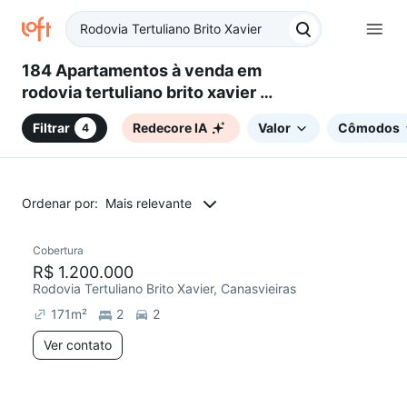
184 Apartamentos à venda em
rodovia tertuliano brito xavier -
Canasvieiras, Florianópolis, SC
Filtrar
Redecore IA
Valor
Cômodos
4
Ordenar por:
Mais relevante
Cobertura
R$ 1.200.000
Rodovia Tertuliano Brito Xavier, Canasvieiras
171
m²
2
2
Ver contato
3 anúncios