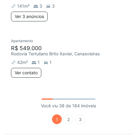
141
m²
3
3
Ver 3 anúncios
Apartamento
R$ 549.000
Rodovia Tertuliano Brito Xavier, Canasvieiras
42
m²
1
1
Ver contato
Você viu 38 de 184 imóveis
1
2
3