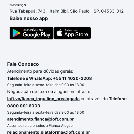
ENDEREÇO
xavier - Canasvieiras, Florianópolis, SC que custam
Rua Tabapuã, 743 - Itaim Bibi, São Paulo - SP, 04533-012
a partir de R$ 0 e com nossas opções de
Baixe nosso app
financiamento imobiliário as parcelas podem se
adequar ao seu orçamento. Se ainda tem alguma
dúvida dos custos envolvidos no processo de
compra, veja em nosso portal
quanto custa comprar
um apartamento
e conte com a gente para comprar
o imóvel dos seus sonhos com segurança e
Fale Conosco
conforto. Loft, com você até as chaves.
Atendimento para dúvidas gerais:
Telefone e WhatsApp: +55 11 4020-2208
Segunda-feira a sexta-feira das 9:00 às 18:00
Negociação de taxa ou aluguel em atraso:
loft.vc/fianca_inquilino_arealogada
ou através do
Telefone
0800 001 6003
Segunda-feira a sexta-feira das 9:00 às 18:00
atendimento.fianca@loft.com.br
Assuntos relacionados a Fiança Aluguel
relacionamento.plataforma@loft.com.br