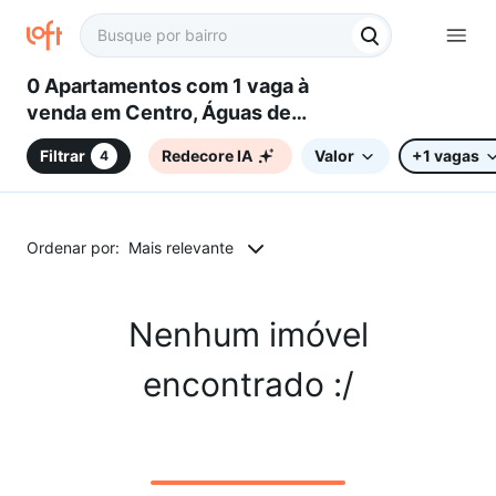
0 Apartamentos com 1 vaga à
venda em Centro, Águas de
Lindóia, SP
Filtrar
Redecore IA
Valor
+1 vagas
4
Ordenar por:
Mais relevante
Nenhum imóvel
encontrado :/