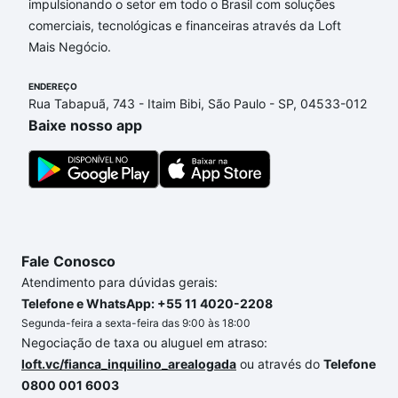
Águas de Lindóia, SP que custam a partir de R$ 0 e
impulsionando o setor em todo o Brasil com soluções
com nossas opções de financiamento imobiliário as
comerciais, tecnológicas e financeiras através da Loft
parcelas podem se adequar ao seu orçamento. Se
Mais Negócio.
ainda tem alguma dúvida dos custos envolvidos no
processo de compra, veja em nosso portal
quanto
ENDEREÇO
Rua Tabapuã, 743 - Itaim Bibi, São Paulo - SP, 04533-012
custa comprar um apartamento
e conte com a
Baixe nosso app
gente para comprar o imóvel dos seus sonhos com
segurança e conforto. Loft, com você até as
chaves.
Fale Conosco
Atendimento para dúvidas gerais:
Telefone e WhatsApp: +55 11 4020-2208
Segunda-feira a sexta-feira das 9:00 às 18:00
Negociação de taxa ou aluguel em atraso:
loft.vc/fianca_inquilino_arealogada
ou através do
Telefone
0800 001 6003