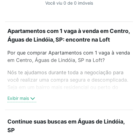
Você viu 0 de 0 imóveis
Apartamentos com 1 vaga à venda em Centro,
Águas de Lindóia, SP: encontre na Loft
Por que comprar Apartamentos com 1 vaga à venda
em Centro, Águas de Lindóia, SP na Loft?
Nós te ajudamos durante toda a negociação para
você realizar uma compra segura e descomplicada.
Seja em um bairro mais residencial ou perto do
trabalho e do metrô, aqui você vai encontrar a
Exibir mais
oferta ideal de Apartamentos com 1 vaga à venda
em Centro, Águas de Lindóia, SP para conquistar
seu sonho. Agende uma visita presencial ou por
Continue suas buscas em Águas de Lindóia,
videochamada, é grátis, sem compromisso e você
SP
ainda conta com mais de 46 mil corretores e