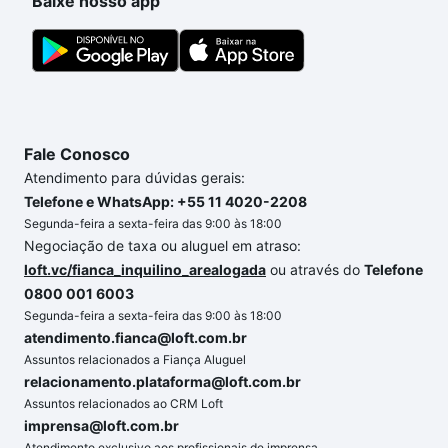
Baixe nosso app
dúvida dos custos envolvidos no processo de
compra, veja em nosso portal
quanto custa comprar
um apartamento
e conte com a gente para comprar
o imóvel dos seus sonhos com segurança e
conforto. Loft, com você até as chaves.
Fale Conosco
Atendimento para dúvidas gerais:
Telefone e WhatsApp: +55 11 4020-2208
Segunda-feira a sexta-feira das 9:00 às 18:00
Negociação de taxa ou aluguel em atraso:
loft.vc/fianca_inquilino_arealogada
ou através do
Telefone
0800 001 6003
Segunda-feira a sexta-feira das 9:00 às 18:00
atendimento.fianca@loft.com.br
Assuntos relacionados a Fiança Aluguel
relacionamento.plataforma@loft.com.br
Assuntos relacionados ao CRM Loft
imprensa@loft.com.br
Atendimento exclusivo aos profissionais de imprensa