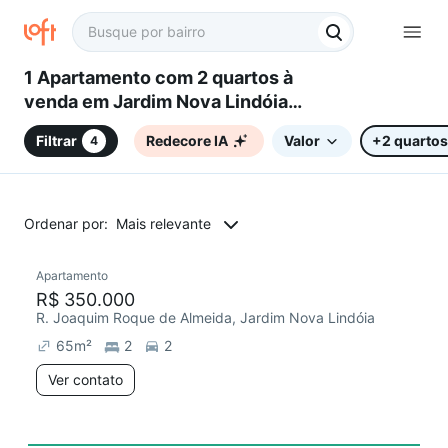
1 Apartamento com 2 quartos à
venda em Jardim Nova Lindóia,
Águas de Lindóia, SP
Filtrar
Redecore IA
Valor
+2 quartos
4
Ordenar por:
Mais relevante
Apartamento
Redecorar
R$ 350.000
R. Joaquim Roque de Almeida, Jardim Nova Lindóia
65
m²
2
2
Ver contato