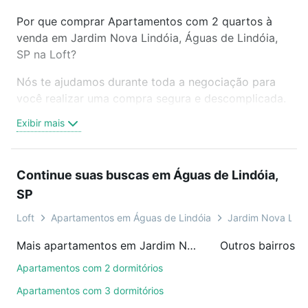
Por que comprar Apartamentos com 2 quartos à
venda em Jardim Nova Lindóia, Águas de Lindóia,
SP na Loft?
Nós te ajudamos durante toda a negociação para
você realizar uma compra segura e descomplicada.
Seja em um bairro mais residencial ou perto do
Exibir mais
trabalho e do metrô, aqui você vai encontrar a
oferta ideal de Apartamentos com 2 quartos à
venda em Jardim Nova Lindóia, Águas de Lindóia,
Continue suas buscas em Águas de Lindóia,
SP para conquistar seu sonho. Agende uma visita
SP
presencial ou por videochamada, é grátis, sem
compromisso e você ainda conta com mais de 46
Loft
Apartamentos em Águas de Lindóia
Jardim Nova Lind
mil corretores e imobiliárias te ajudando na compra,
Mais apartamentos em Jardim Nova Lindóia
venda ou troca de imóveis.
Apartamentos com 2 dormitórios
Como escolher um imóvel?
Apartamentos com 3 dormitórios
Use barra de busca no topo para pesquisar por