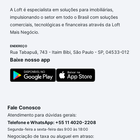
Aqui na Loft temos a oferta ideal para você, com
Apartamentos com 1 quarto à venda em Agostinho
A Loft é especialista em soluções para imobiliárias,
Luís Pattaro, Campinas, SP que custam a partir de
impulsionando o setor em todo o Brasil com soluções
R$ 0 e com nossas opções de financiamento
comerciais, tecnológicas e financeiras através da Loft
imobiliário as parcelas podem se adequar ao seu
Mais Negócio.
orçamento. Se ainda tem alguma dúvida dos custos
envolvidos no processo de compra, veja em nosso
ENDEREÇO
Rua Tabapuã, 743 - Itaim Bibi, São Paulo - SP, 04533-012
portal
quanto custa comprar um apartamento
e
Baixe nosso app
conte com a gente para comprar o imóvel dos seus
sonhos com segurança e conforto. Loft, com você
até as chaves.
Fale Conosco
Atendimento para dúvidas gerais:
Telefone e WhatsApp: +55 11 4020-2208
Segunda-feira a sexta-feira das 9:00 às 18:00
Negociação de taxa ou aluguel em atraso: