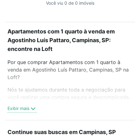
Você viu 0 de 0 imóveis
Apartamentos com 1 quarto à venda em
Agostinho Luís Pattaro, Campinas, SP:
encontre na Loft
Por que comprar Apartamentos com 1 quarto à
venda em Agostinho Luís Pattaro, Campinas, SP na
Loft?
Nós te ajudamos durante toda a negociação para
você realizar uma compra segura e descomplicada.
Seja em um bairro mais residencial ou perto do
Exibir mais
trabalho e do metrô, aqui você vai encontrar a
oferta ideal de Apartamentos com 1 quarto à venda
em Agostinho Luís Pattaro, Campinas, SP para
Continue suas buscas em Campinas, SP
conquistar seu sonho. Agende uma visita presencial