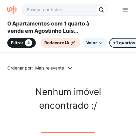
0 Apartamentos com 1 quarto à
venda em Agostinho Luís
Pattaro, Campinas, SP
Filtrar
Redecore IA
Valor
+1 quartos
4
Ordenar por:
Mais relevante
Nenhum imóvel
encontrado :/