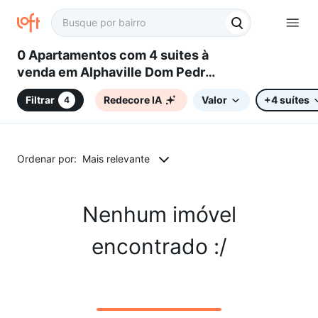
0 Apartamentos com 4 suites à
venda em Alphaville Dom Pedro,
Campinas, SP
Filtrar
Redecore IA
Valor
+4 suítes
4
Ordenar por:
Mais relevante
Nenhum imóvel
encontrado :/