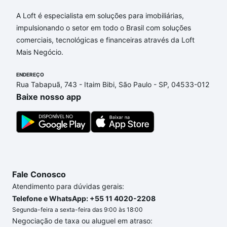
Aqui na Loft temos a oferta ideal para você, com
Apartamentos com 4 suites à venda em Alphaville
A Loft é especialista em soluções para imobiliárias,
Dom Pedro, Campinas, SP que custam a partir de
impulsionando o setor em todo o Brasil com soluções
R$ 0 e com nossas opções de financiamento
comerciais, tecnológicas e financeiras através da Loft
imobiliário as parcelas podem se adequar ao seu
Mais Negócio.
orçamento. Se ainda tem alguma dúvida dos custos
envolvidos no processo de compra, veja em nosso
ENDEREÇO
Rua Tabapuã, 743 - Itaim Bibi, São Paulo - SP, 04533-012
portal
quanto custa comprar um apartamento
e
Baixe nosso app
conte com a gente para comprar o imóvel dos seus
sonhos com segurança e conforto. Loft, com você
até as chaves.
Fale Conosco
Atendimento para dúvidas gerais:
Telefone e WhatsApp: +55 11 4020-2208
Segunda-feira a sexta-feira das 9:00 às 18:00
Negociação de taxa ou aluguel em atraso: