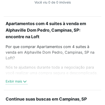
Você viu 0 de 0 imóveis
Apartamentos com 4 suites à venda em
Alphaville Dom Pedro, Campinas, SP:
encontre na Loft
Por que comprar Apartamentos com 4 suites à
venda em Alphaville Dom Pedro, Campinas, SP na
Loft?
Nós te ajudamos durante toda a negociação para
você realizar uma compra segura e descomplicada.
Seja em um bairro mais residencial ou perto do
Exibir mais
trabalho e do metrô, aqui você vai encontrar a
oferta ideal de Apartamentos com 4 suites à venda
em Alphaville Dom Pedro, Campinas, SP para
Continue suas buscas em Campinas, SP
conquistar seu sonho. Agende uma visita presencial