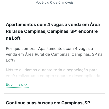
Você viu 0 de 0 imóveis
Apartamentos com 4 vagas à venda em Área
Rural de Campinas, Campinas, SP: encontre
na Loft
Por que comprar Apartamentos com 4 vagas à
venda em Área Rural de Campinas, Campinas, SP na
Loft?
Nós te ajudamos durante toda a negociação para
você realizar uma compra segura e descomplicada.
Seja em um bairro mais residencial ou perto do
Exibir mais
trabalho e do metrô, aqui você vai encontrar a
oferta ideal de Apartamentos com 4 vagas à venda
em Área Rural de Campinas, Campinas, SP para
Continue suas buscas em Campinas, SP
conquistar seu sonho. Agende uma visita presencial