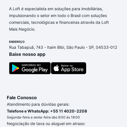
Aqui na Loft temos a oferta ideal para você, com
Apartamentos com 4 vagas à venda em Área Rural
A Loft é especialista em soluções para imobiliárias,
de Campinas, Campinas, SP que custam a partir de
impulsionando o setor em todo o Brasil com soluções
R$ 0 e com nossas opções de financiamento
comerciais, tecnológicas e financeiras através da Loft
imobiliário as parcelas podem se adequar ao seu
Mais Negócio.
orçamento. Se ainda tem alguma dúvida dos custos
envolvidos no processo de compra, veja em nosso
ENDEREÇO
Rua Tabapuã, 743 - Itaim Bibi, São Paulo - SP, 04533-012
portal
quanto custa comprar um apartamento
e
Baixe nosso app
conte com a gente para comprar o imóvel dos seus
sonhos com segurança e conforto. Loft, com você
até as chaves.
Fale Conosco
Atendimento para dúvidas gerais:
Telefone e WhatsApp: +55 11 4020-2208
Segunda-feira a sexta-feira das 9:00 às 18:00
Negociação de taxa ou aluguel em atraso: