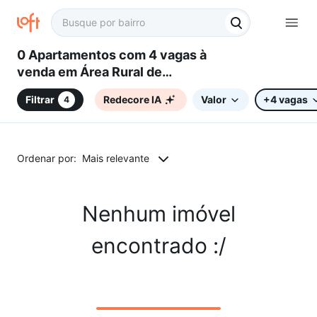
0 Apartamentos com 4 vagas à
venda em Área Rural de
Campinas, Campinas, SP
Filtrar
Redecore IA
Valor
+4 vagas
4
Ordenar por:
Mais relevante
Nenhum imóvel
encontrado :/