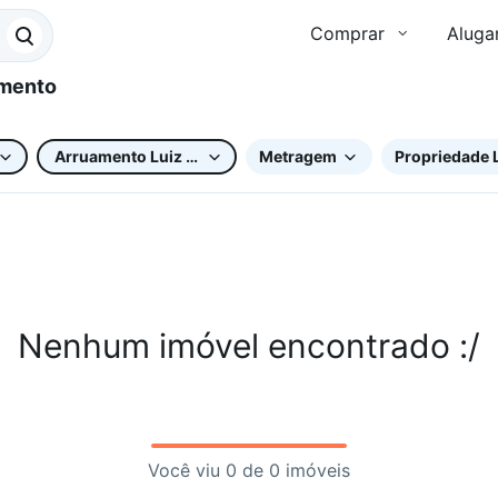
Comprar
Aluga
Arruamento Luiz Vicentin
Metragem
Propriedade 
Nenhum imóvel encontrado :/
Você viu 0 de 0 imóveis