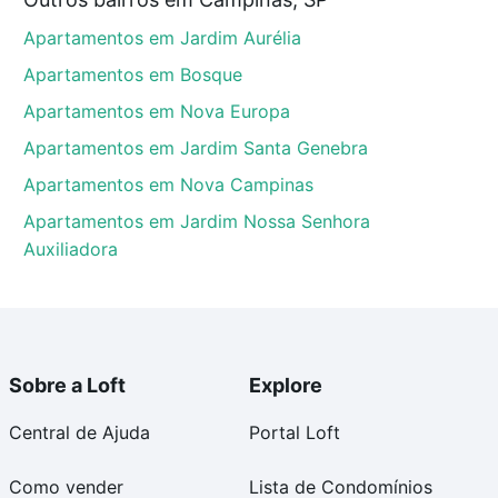
in, Campinas, SP que custam a partir de R$ 0 e com
Apartamentos em Jardim Aurélia
ma dúvida dos custos envolvidos no processo de
l dos seus sonhos com segurança e conforto. Loft,
Apartamentos em Bosque
Apartamentos em Nova Europa
Apartamentos em Jardim Santa Genebra
Apartamentos em Nova Campinas
Apartamentos em Jardim Nossa Senhora
Auxiliadora
Sobre a Loft
Explore
Central de Ajuda
Portal Loft
Como vender
Lista de Condomínios