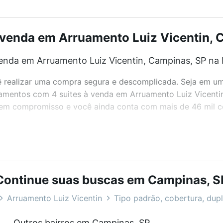
venda em Arruamento Luiz Vicentin, C
enda em Arruamento Luiz Vicentin, Campinas, SP na 
realizar uma compra segura e descomplicada. Seja em um b
rtamentos com 4 suites à venda em Arruamento Luiz Vicent
 sem compromisso e você ainda conta com mais de 46 mil co
bairros e até condomínios favoritos. Você também pode usa
com o preço, metragem e comodidades, como piscina, aca
Continue suas buscas em Campinas, S
 Vicentin, Campinas, SP ideal para você na Loft.
Arruamento Luiz Vicentin
Tipo padrão, cobertura, dupl
nda em Arruamento Luiz Vicentin, Campinas, SP?
Outros bairros em Campinas, SP