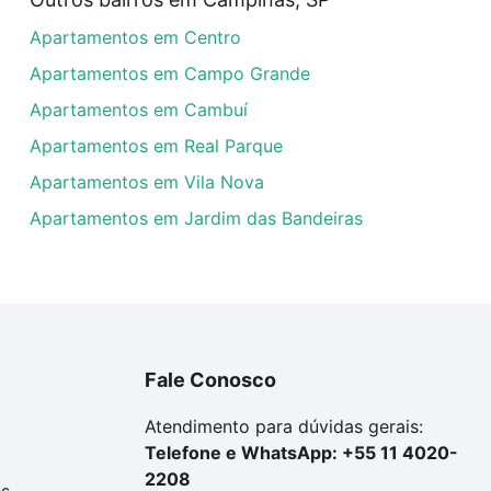
rtamentos com 4 suites à venda em Arruamento Luiz Vicent
Apartamentos em Centro
las podem se adequar ao seu orçamento. Se ainda tem algu
um apartamento
e conte com a gente para comprar o imóve
Apartamentos em Campo Grande
Apartamentos em Cambuí
Apartamentos em Real Parque
Apartamentos em Vila Nova
Apartamentos em Jardim das Bandeiras
Fale Conosco
Atendimento para dúvidas gerais:
Telefone e WhatsApp: +55 11 4020-
2208