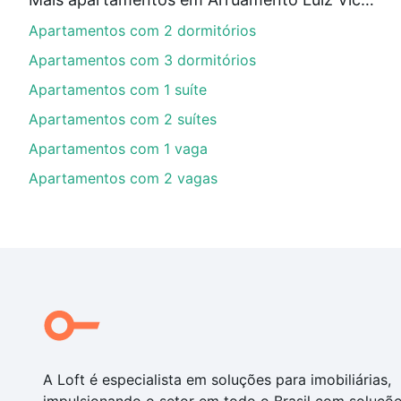
Aqui na Loft temos a oferta ideal para você, com Apa
Apartamentos com 2 dormitórios
nossas opções de financiamento imobiliário as parce
compra, veja em nosso portal
quanto custa comprar 
Apartamentos com 3 dormitórios
com você até as chaves.
Apartamentos com 1 suíte
Apartamentos com 2 suítes
Apartamentos com 1 vaga
Apartamentos com 2 vagas
A Loft é especialista em soluções para imobiliárias,