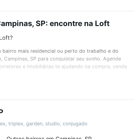
ampinas, SP: encontre na Loft
Loft?
airro mais residencial ou perto do trabalho e do
in, Campinas, SP para conquistar seu sonho. Agende
rretores e imobiliárias te ajudando na compra, venda
r os filtros como quantidade de quartos, suítes, com
demia, salão de festas ou área verde e encontrar
P
ex, triplex, garden, studio, conjugado
Outros bairros em Campinas, SP