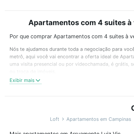
Apartamentos com 4 suites à 
Por que comprar Apartamentos com 4 suites à v
Nós te ajudamos durante toda a negociação para você 
metrô, aqui você vai encontrar a oferta ideal de Apa
uma visita presencial ou por videochamada, é grátis,
ou troca de imóveis.
Exibir mais
Como escolher um imóvel?
Use barra de busca no topo para pesquisar por ruas, 
ou sem vaga de garagem para combinar perfeitamente 
Apartamentos com 4 suites à venda em Arruamento Luiz
Loft
Apartamentos em Campinas
Qual o preço de Apartamentos com 4 suites à ve
Mais apartamentos em Arruamento Luiz Vicentin