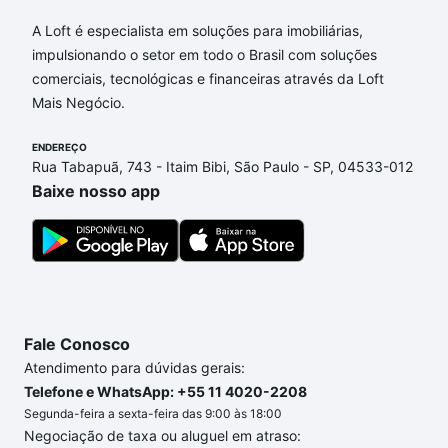
Aqui na Loft temos a oferta ideal para você, com
Apartamentos com 4 quartos à venda em Bosque
A Loft é especialista em soluções para imobiliárias,
de Barão Geraldo, Campinas, SP que custam a partir
impulsionando o setor em todo o Brasil com soluções
de R$ 0 e com nossas opções de financiamento
comerciais, tecnológicas e financeiras através da Loft
imobiliário as parcelas podem se adequar ao seu
Mais Negócio.
orçamento. Se ainda tem alguma dúvida dos custos
envolvidos no processo de compra, veja em nosso
ENDEREÇO
Rua Tabapuã, 743 - Itaim Bibi, São Paulo - SP, 04533-012
portal
quanto custa comprar um apartamento
e
Baixe nosso app
conte com a gente para comprar o imóvel dos seus
sonhos com segurança e conforto. Loft, com você
até as chaves.
Fale Conosco
Atendimento para dúvidas gerais:
Telefone e WhatsApp: +55 11 4020-2208
Segunda-feira a sexta-feira das 9:00 às 18:00
Negociação de taxa ou aluguel em atraso: