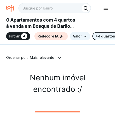
0 Apartamentos com 4 quartos
à venda em Bosque de Barão
Geraldo, Campinas, SP
Filtrar
Redecore IA
Valor
+4 quartos
4
Ordenar por:
Mais relevante
Nenhum imóvel
encontrado :/