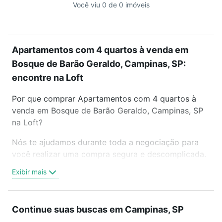
Você viu 0 de 0 imóveis
Apartamentos com 4 quartos à venda em
Bosque de Barão Geraldo, Campinas, SP:
encontre na Loft
Por que comprar Apartamentos com 4 quartos à
venda em Bosque de Barão Geraldo, Campinas, SP
na Loft?
Nós te ajudamos durante toda a negociação para
você realizar uma compra segura e descomplicada.
Seja em um bairro mais residencial ou perto do
Exibir mais
trabalho e do metrô, aqui você vai encontrar a
oferta ideal de Apartamentos com 4 quartos à
venda em Bosque de Barão Geraldo, Campinas, SP
Continue suas buscas em Campinas, SP
para conquistar seu sonho. Agende uma visita