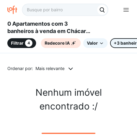
0 Apartamentos com 3
banheiros à venda em Chácara
Santa Letícia, Campinas, SP
Filtrar
Redecore IA
Valor
+3 banhei
4
Ordenar por:
Mais relevante
Nenhum imóvel
encontrado :/