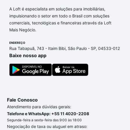
Aqui na Loft temos a oferta ideal para você, com
Apartamentos com 3 banheiros à venda em
A Loft é especialista em soluções para imobiliárias,
Chácara Santa Letícia, Campinas, SP que custam a
impulsionando o setor em todo o Brasil com soluções
partir de R$ 0 e com nossas opções de
comerciais, tecnológicas e financeiras através da Loft
financiamento imobiliário as parcelas podem se
Mais Negócio.
adequar ao seu orçamento. Se ainda tem alguma
dúvida dos custos envolvidos no processo de
ENDEREÇO
Rua Tabapuã, 743 - Itaim Bibi, São Paulo - SP, 04533-012
compra, veja em nosso portal
quanto custa comprar
Baixe nosso app
um apartamento
e conte com a gente para comprar
o imóvel dos seus sonhos com segurança e
conforto. Loft, com você até as chaves.
Fale Conosco
Atendimento para dúvidas gerais:
Telefone e WhatsApp: +55 11 4020-2208
Segunda-feira a sexta-feira das 9:00 às 18:00
Negociação de taxa ou aluguel em atraso: