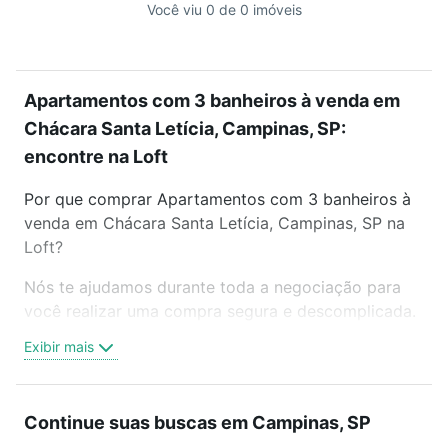
Você viu 0 de 0 imóveis
Apartamentos com 3 banheiros à venda em
Chácara Santa Letícia, Campinas, SP:
encontre na Loft
Por que comprar Apartamentos com 3 banheiros à
venda em Chácara Santa Letícia, Campinas, SP na
Loft?
Nós te ajudamos durante toda a negociação para
você realizar uma compra segura e descomplicada.
Seja em um bairro mais residencial ou perto do
Exibir mais
trabalho e do metrô, aqui você vai encontrar a
oferta ideal de Apartamentos com 3 banheiros à
venda em Chácara Santa Letícia, Campinas, SP para
Continue suas buscas em Campinas, SP
conquistar seu sonho. Agende uma visita presencial