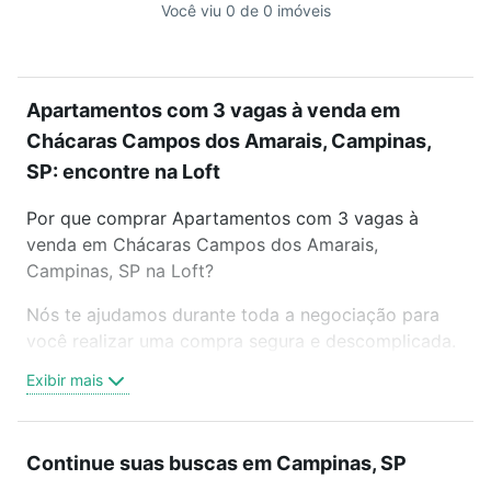
Você viu 0 de 0 imóveis
Apartamentos com 3 vagas à venda em
Chácaras Campos dos Amarais, Campinas,
SP: encontre na Loft
Por que comprar Apartamentos com 3 vagas à
venda em Chácaras Campos dos Amarais,
Campinas, SP na Loft?
Nós te ajudamos durante toda a negociação para
você realizar uma compra segura e descomplicada.
Seja em um bairro mais residencial ou perto do
Exibir mais
trabalho e do metrô, aqui você vai encontrar a
oferta ideal de Apartamentos com 3 vagas à venda
em Chácaras Campos dos Amarais, Campinas, SP
Continue suas buscas em Campinas, SP
para conquistar seu sonho. Agende uma visita