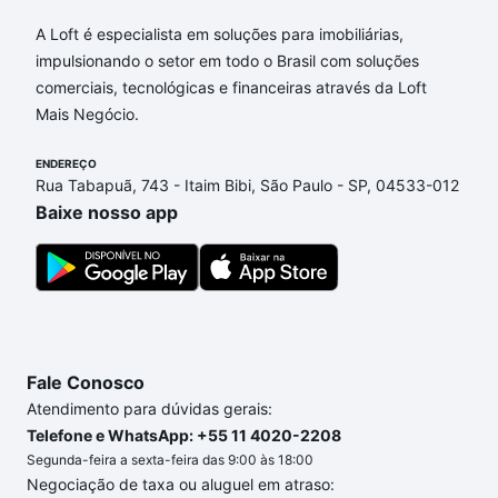
Aqui na Loft temos a oferta ideal para você, com
A Loft é especialista em soluções para imobiliárias,
Apartamentos com 3 vagas à venda em Chácaras
impulsionando o setor em todo o Brasil com soluções
Campos dos Amarais, Campinas, SP que custam a
comerciais, tecnológicas e financeiras através da Loft
partir de R$ 0 e com nossas opções de
Mais Negócio.
financiamento imobiliário as parcelas podem se
adequar ao seu orçamento. Se ainda tem alguma
ENDEREÇO
Rua Tabapuã, 743 - Itaim Bibi, São Paulo - SP, 04533-012
dúvida dos custos envolvidos no processo de
Baixe nosso app
compra, veja em nosso portal
quanto custa comprar
um apartamento
e conte com a gente para comprar
o imóvel dos seus sonhos com segurança e
conforto. Loft, com você até as chaves.
Fale Conosco
Atendimento para dúvidas gerais:
Telefone e WhatsApp: +55 11 4020-2208
Segunda-feira a sexta-feira das 9:00 às 18:00
Negociação de taxa ou aluguel em atraso: