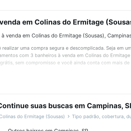
enda em Colinas do Ermitage (Sousas
à venda em Colinas do Ermitage (Sousas), Campinas
realizar uma compra segura e descomplicada. Seja em um b
rtamentos com 3 banheiros à venda em Colinas do Ermitage
grátis, sem compromisso e você ainda conta com mais de 46
bairros e até condomínios favoritos. Você também pode usa
com o preço, metragem e comodidades, como piscina, aca
Continue suas buscas em Campinas, S
Ermitage (Sousas), Campinas, SP ideal para você na Loft.
Colinas do Ermitage (Sousas)
Tipo padrão, cobertura, du
à venda em Colinas do Ermitage (Sousas), Campinas,
Outros bairros em Campinas, SP