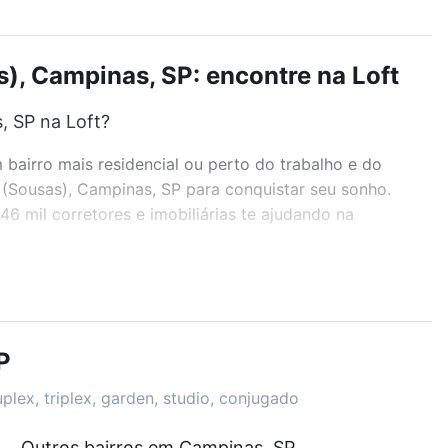
), Campinas, SP: encontre na Loft
, SP na Loft?
airro mais residencial ou perto do trabalho e do
 (Sousas), Campinas, SP para conquistar seu sonho.
 mil corretores e imobiliárias te ajudando na
r os filtros como quantidade de quartos, suítes, com
demia, salão de festas ou área verde e encontrar
P
plex, triplex, garden, studio, conjugado
 SP?
Outros bairros em Campinas, SP