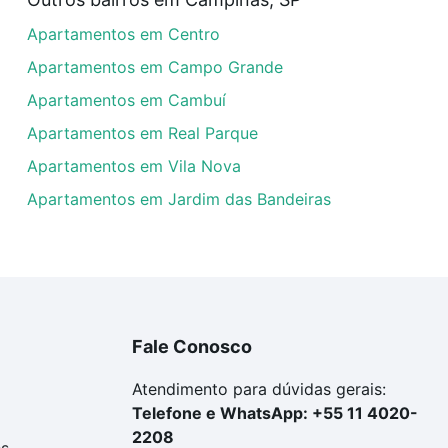
artamentos com 3 banheiros à venda em Colinas do Ermitag
Apartamentos em Centro
 parcelas podem se adequar ao seu orçamento. Se ainda t
ar um apartamento
e conte com a gente para comprar o im
Apartamentos em Campo Grande
Apartamentos em Cambuí
Apartamentos em Real Parque
Apartamentos em Vila Nova
Apartamentos em Jardim das Bandeiras
Fale Conosco
Atendimento para dúvidas gerais:
Telefone e WhatsApp: +55 11 4020-
2208