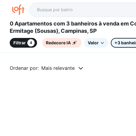
0 Apartamentos com 3 banheiros à venda em Colinas do
Ermitage (Sousas), Campinas, SP
Filtrar
Redecore IA
Valor
+3 banhei
4
Ordenar por:
Mais relevante