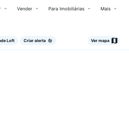
r
Vender
Para Imobiliárias
Mais
de Loft
Criar alerta
Ver mapa