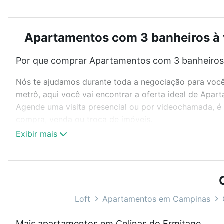
Apartamentos com 3 banheiros à v
Por que comprar Apartamentos com 3 banheiros 
Nós te ajudamos durante toda a negociação para você 
metrô, aqui você vai encontrar a oferta ideal de Apa
Agende uma visita presencial ou por videochamada, é 
compra, venda ou troca de imóveis.
Exibir mais
Como escolher um imóvel?
Use barra de busca no topo para pesquisar por ruas, 
ou sem vaga de garagem para combinar perfeitamente 
Apartamentos com 3 banheiros à venda em Colinas do 
Loft
Apartamentos em Campinas
Qual o preço de Apartamentos com 3 banheiros 
Mais apartamentos em Colinas do Ermitage (Sousas)