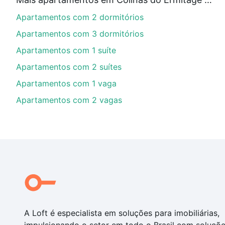
Aqui na Loft temos a oferta ideal para você, com Ap
Apartamentos com 2 dormitórios
e com nossas opções de financiamento imobiliário as
de compra, veja em nosso portal
quanto custa compr
Apartamentos com 3 dormitórios
com você até as chaves.
Apartamentos com 1 suíte
Apartamentos com 2 suítes
Apartamentos com 1 vaga
Apartamentos com 2 vagas
A Loft é especialista em soluções para imobiliárias,