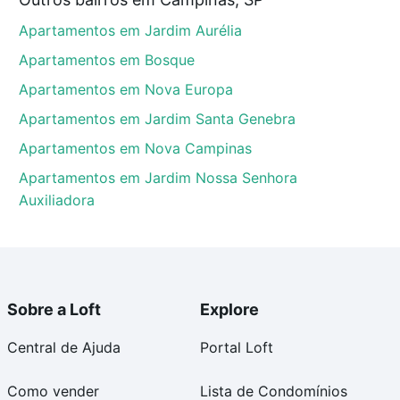
e (Sousas), Campinas, SP que custam a partir de R$ 0
Apartamentos em Jardim Aurélia
em alguma dúvida dos custos envolvidos no processo
óvel dos seus sonhos com segurança e conforto. Loft,
Apartamentos em Bosque
Apartamentos em Nova Europa
Apartamentos em Jardim Santa Genebra
Apartamentos em Nova Campinas
Apartamentos em Jardim Nossa Senhora
Auxiliadora
Sobre a Loft
Explore
Central de Ajuda
Portal Loft
Como vender
Lista de Condomínios