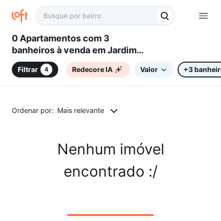
0 Apartamentos com 3
banheiros à venda em Jardim
Aeronave de Viracopos,
Filtrar
Redecore IA
Valor
+3 banhei
4
Campinas, SP
Ordenar por:
Mais relevante
Nenhum imóvel
encontrado :/