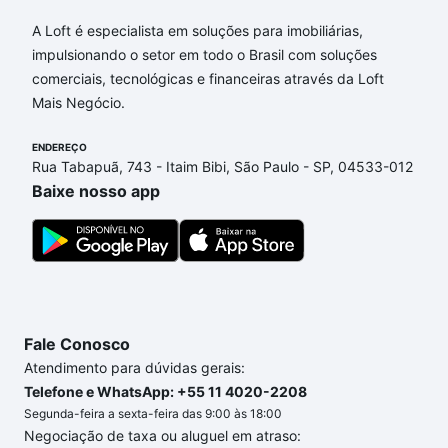
Aqui na Loft temos a oferta ideal para você, com
A Loft é especialista em soluções para imobiliárias,
Apartamentos com 3 banheiros à venda em Jardim
impulsionando o setor em todo o Brasil com soluções
Aeronave de Viracopos, Campinas, SP que custam a
comerciais, tecnológicas e financeiras através da Loft
partir de R$ 0 e com nossas opções de
Mais Negócio.
financiamento imobiliário as parcelas podem se
adequar ao seu orçamento. Se ainda tem alguma
ENDEREÇO
Rua Tabapuã, 743 - Itaim Bibi, São Paulo - SP, 04533-012
dúvida dos custos envolvidos no processo de
Baixe nosso app
compra, veja em nosso portal
quanto custa comprar
um apartamento
e conte com a gente para comprar
o imóvel dos seus sonhos com segurança e
conforto. Loft, com você até as chaves.
Fale Conosco
Atendimento para dúvidas gerais:
Telefone e WhatsApp: +55 11 4020-2208
Segunda-feira a sexta-feira das 9:00 às 18:00
Negociação de taxa ou aluguel em atraso: