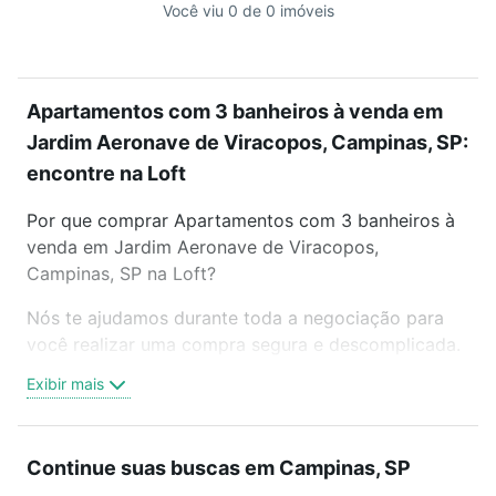
Você viu 0 de 0 imóveis
Apartamentos com 3 banheiros à venda em
Jardim Aeronave de Viracopos, Campinas, SP:
encontre na Loft
Por que comprar Apartamentos com 3 banheiros à
venda em Jardim Aeronave de Viracopos,
Campinas, SP na Loft?
Nós te ajudamos durante toda a negociação para
você realizar uma compra segura e descomplicada.
Seja em um bairro mais residencial ou perto do
Exibir mais
trabalho e do metrô, aqui você vai encontrar a
oferta ideal de Apartamentos com 3 banheiros à
venda em Jardim Aeronave de Viracopos,
Continue suas buscas em Campinas, SP
Campinas, SP para conquistar seu sonho. Agende