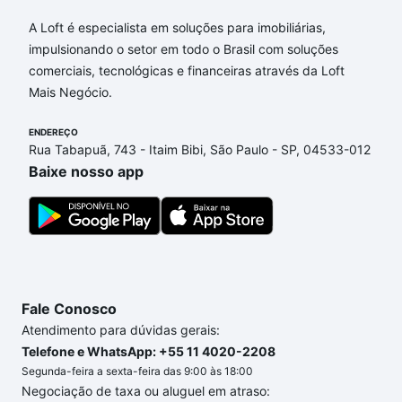
Apartamentos com 4 vagas à venda em Jardim
América, Campinas, SP que custam a partir de R$ 0
A Loft é especialista em soluções para imobiliárias,
e com nossas opções de financiamento imobiliário
impulsionando o setor em todo o Brasil com soluções
as parcelas podem se adequar ao seu orçamento.
comerciais, tecnológicas e financeiras através da Loft
Se ainda tem alguma dúvida dos custos envolvidos
Mais Negócio.
no processo de compra, veja em nosso portal
quanto custa comprar um apartamento
ENDEREÇO
e conte com
Rua Tabapuã, 743 - Itaim Bibi, São Paulo - SP, 04533-012
a gente para comprar o imóvel dos seus sonhos
Baixe nosso app
com segurança e conforto. Loft, com você até as
chaves.
Fale Conosco
Atendimento para dúvidas gerais:
Telefone e WhatsApp: +55 11 4020-2208
Segunda-feira a sexta-feira das 9:00 às 18:00
Negociação de taxa ou aluguel em atraso: