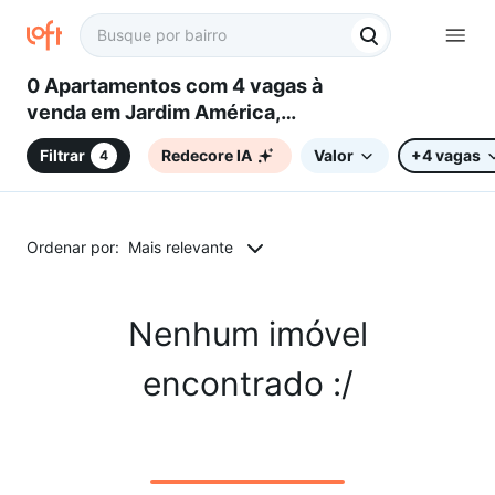
0 Apartamentos com 4 vagas à
venda em Jardim América,
Campinas, SP
Filtrar
Redecore IA
Valor
+4 vagas
4
Ordenar por:
Mais relevante
Nenhum imóvel
encontrado :/