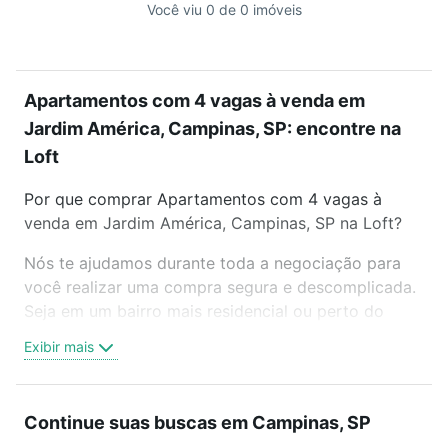
Você viu 0 de 0 imóveis
Apartamentos com 4 vagas à venda em
Jardim América, Campinas, SP: encontre na
Loft
Por que comprar Apartamentos com 4 vagas à
venda em Jardim América, Campinas, SP na Loft?
Nós te ajudamos durante toda a negociação para
você realizar uma compra segura e descomplicada.
Seja em um bairro mais residencial ou perto do
trabalho e do metrô, aqui você vai encontrar a
Exibir mais
oferta ideal de Apartamentos com 4 vagas à venda
em Jardim América, Campinas, SP para conquistar
seu sonho. Agende uma visita presencial ou por
Continue suas buscas em Campinas, SP
videochamada, é grátis, sem compromisso e você