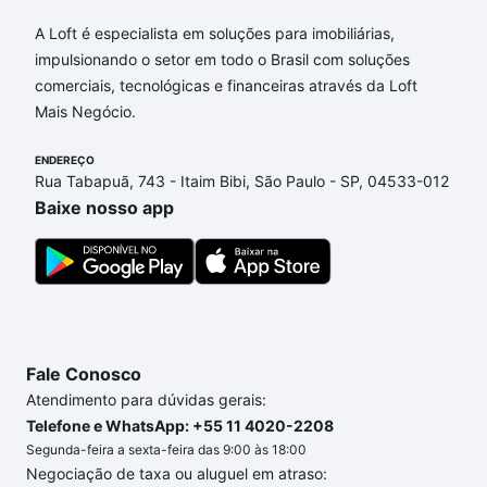
Aqui na Loft temos a oferta ideal para você, com
A Loft é especialista em soluções para imobiliárias,
Apartamentos com 2 suites à venda em Jardim
impulsionando o setor em todo o Brasil com soluções
Myrian Moreira da Costa, Campinas, SP que custam
comerciais, tecnológicas e financeiras através da Loft
a partir de R$ 0 e com nossas opções de
Mais Negócio.
financiamento imobiliário as parcelas podem se
adequar ao seu orçamento. Se ainda tem alguma
ENDEREÇO
Rua Tabapuã, 743 - Itaim Bibi, São Paulo - SP, 04533-012
dúvida dos custos envolvidos no processo de
Baixe nosso app
compra, veja em nosso portal
quanto custa comprar
um apartamento
e conte com a gente para comprar
o imóvel dos seus sonhos com segurança e
conforto. Loft, com você até as chaves.
Fale Conosco
Atendimento para dúvidas gerais:
Telefone e WhatsApp: +55 11 4020-2208
Segunda-feira a sexta-feira das 9:00 às 18:00
Negociação de taxa ou aluguel em atraso: