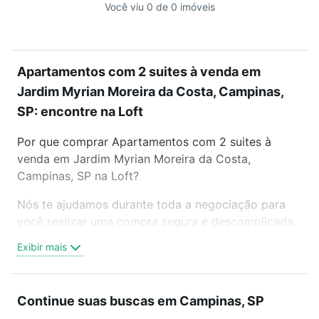
Você viu 0 de 0 imóveis
Apartamentos com 2 suites à venda em
Jardim Myrian Moreira da Costa, Campinas,
SP: encontre na Loft
Por que comprar Apartamentos com 2 suites à
venda em Jardim Myrian Moreira da Costa,
Campinas, SP na Loft?
Nós te ajudamos durante toda a negociação para
você realizar uma compra segura e descomplicada.
Seja em um bairro mais residencial ou perto do
Exibir mais
trabalho e do metrô, aqui você vai encontrar a
oferta ideal de Apartamentos com 2 suites à venda
em Jardim Myrian Moreira da Costa, Campinas, SP
Continue suas buscas em Campinas, SP
para conquistar seu sonho. Agende uma visita