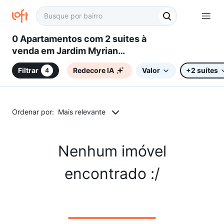
0 Apartamentos com 2 suites à
venda em Jardim Myrian
Moreira da Costa, Campinas, SP
Filtrar
Redecore IA
Valor
+2 suítes
4
Ordenar por:
Mais relevante
Nenhum imóvel
encontrado :/