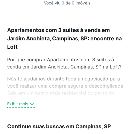
Você viu 0 de 0 imóveis
Apartamentos com 3 suites à venda em
Jardim Anchieta, Campinas, SP: encontre na
Loft
Por que comprar Apartamentos com 3 suites à
venda em Jardim Anchieta, Campinas, SP na Loft?
Nós te ajudamos durante toda a negociação para
você realizar uma compra segura e descomplicada.
Seja em um bairro mais residencial ou perto do
trabalho e do metrô, aqui você vai encontrar a
Exibir mais
oferta ideal de Apartamentos com 3 suites à venda
em Jardim Anchieta, Campinas, SP para conquistar
seu sonho. Agende uma visita presencial ou por
Continue suas buscas em Campinas, SP
videochamada, é grátis, sem compromisso e você