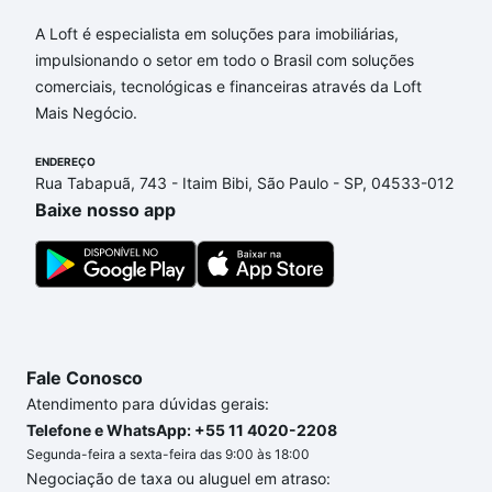
Apartamentos com 3 suites à venda em Jardim
Anchieta, Campinas, SP que custam a partir de R$ 0
A Loft é especialista em soluções para imobiliárias,
e com nossas opções de financiamento imobiliário
impulsionando o setor em todo o Brasil com soluções
as parcelas podem se adequar ao seu orçamento.
comerciais, tecnológicas e financeiras através da Loft
Se ainda tem alguma dúvida dos custos envolvidos
Mais Negócio.
no processo de compra, veja em nosso portal
quanto custa comprar um apartamento
ENDEREÇO
e conte com
Rua Tabapuã, 743 - Itaim Bibi, São Paulo - SP, 04533-012
a gente para comprar o imóvel dos seus sonhos
Baixe nosso app
com segurança e conforto. Loft, com você até as
chaves.
Fale Conosco
Atendimento para dúvidas gerais:
Telefone e WhatsApp: +55 11 4020-2208
Segunda-feira a sexta-feira das 9:00 às 18:00
Negociação de taxa ou aluguel em atraso: