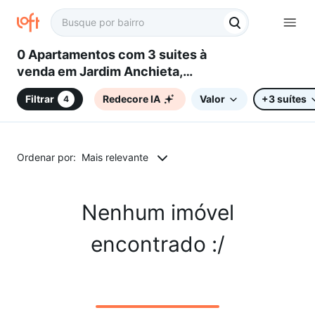
0 Apartamentos com 3 suites à
venda em Jardim Anchieta,
Campinas, SP
Filtrar
Redecore IA
Valor
+3 suítes
4
Ordenar por:
Mais relevante
Nenhum imóvel
encontrado :/