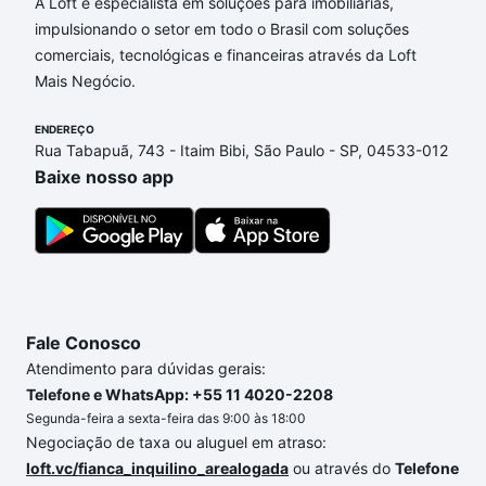
opções de financiamento imobiliário as parcelas
A Loft é especialista em soluções para imobiliárias,
podem se adequar ao seu orçamento. Se ainda tem
impulsionando o setor em todo o Brasil com soluções
alguma dúvida dos custos envolvidos no processo
comerciais, tecnológicas e financeiras através da Loft
de compra, veja em nosso portal
quanto custa
Mais Negócio.
comprar um apartamento
e conte com a gente para
comprar o imóvel dos seus sonhos com segurança e
ENDEREÇO
Rua Tabapuã, 743 - Itaim Bibi, São Paulo - SP, 04533-012
conforto. Loft, com você até as chaves.
Baixe nosso app
Fale Conosco
Atendimento para dúvidas gerais:
Telefone e WhatsApp: +55 11 4020-2208
Segunda-feira a sexta-feira das 9:00 às 18:00
Negociação de taxa ou aluguel em atraso:
loft.vc/fianca_inquilino_arealogada
ou através do
Telefone