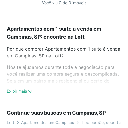
Você viu 0 de 0 imóveis
Apartamentos com 1 suite à venda em
Campinas, SP: encontre na Loft
Por que comprar Apartamentos com 1 suite à venda
em Campinas, SP na Loft?
Nós te ajudamos durante toda a negociação para
você realizar uma compra segura e descomplicada.
Seja em um bairro mais residencial ou perto do
trabalho e do metrô, aqui você vai encontrar a
Exibir mais
oferta ideal de Apartamentos com 1 suite à venda
em Campinas, SP para conquistar seu sonho.
Agende uma visita presencial ou por videochamada,
Continue suas buscas em Campinas, SP
é grátis, sem compromisso e você ainda conta com
mais de 46 mil corretores e imobiliárias te ajudando
Loft
Apartamentos em Campinas
Tipo padrão, cobertura, d