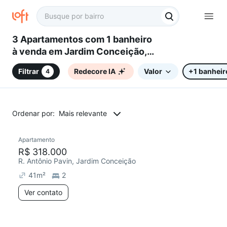
3 Apartamentos com 1 banheiro
à venda em Jardim Conceição,
Campinas, SP
Filtrar
Redecore IA
Valor
+1 banheir
4
Ordenar por:
Mais relevante
Apartamento
R$ 318.000
R. Antônio Pavin, Jardim Conceição
41
m²
2
Ver contato