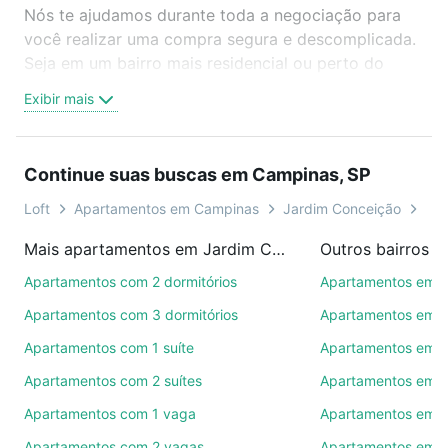
Nós te ajudamos durante toda a negociação para
você realizar uma compra segura e descomplicada.
Seja em um bairro mais residencial ou perto do
trabalho e do metrô, aqui você vai encontrar a
Exibir mais
oferta ideal de Apartamentos com 1 banheiro à
venda em Jardim Conceição, Campinas, SP para
conquistar seu sonho. Agende uma visita presencial
Continue suas buscas em Campinas, SP
ou por videochamada, é grátis, sem compromisso e
você ainda conta com mais de 46 mil corretores e
Loft
Apartamentos em Campinas
Jardim Conceição
Tip
imobiliárias te ajudando na compra, venda ou troca
Mais apartamentos em Jardim Conceição
Outros bairros 
de imóveis.
Apartamentos com 2 dormitórios
Apartamentos em C
Como escolher um imóvel?
Apartamentos com 3 dormitórios
Apartamentos em 
Use barra de busca no topo para pesquisar por
Apartamentos com 1 suíte
Apartamentos em 
ruas, bairros e até condomínios favoritos. Você
Apartamentos com 2 suítes
Apartamentos em R
também pode usar os filtros como quantidade de
quartos, suítes, com ou sem vaga de garagem para
Apartamentos com 1 vaga
Apartamentos em V
combinar perfeitamente com o preço, metragem e
Apartamentos com 2 vagas
Apartamentos em J