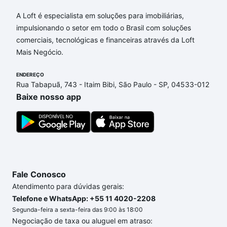
Apartamentos com 3 banheiros à venda em Jardim
Cura D'Ars, Campinas, SP que custam a partir de R$
A Loft é especialista em soluções para imobiliárias,
0 e com nossas opções de financiamento imobiliário
impulsionando o setor em todo o Brasil com soluções
as parcelas podem se adequar ao seu orçamento.
comerciais, tecnológicas e financeiras através da Loft
Se ainda tem alguma dúvida dos custos envolvidos
Mais Negócio.
no processo de compra, veja em nosso portal
quanto custa comprar um apartamento
ENDEREÇO
e conte com
Rua Tabapuã, 743 - Itaim Bibi, São Paulo - SP, 04533-012
a gente para comprar o imóvel dos seus sonhos
Baixe nosso app
com segurança e conforto. Loft, com você até as
chaves.
Fale Conosco
Atendimento para dúvidas gerais:
Telefone e WhatsApp: +55 11 4020-2208
Segunda-feira a sexta-feira das 9:00 às 18:00
Negociação de taxa ou aluguel em atraso: