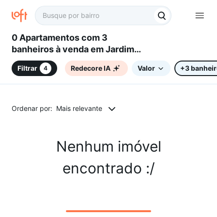
0 Apartamentos com 3
banheiros à venda em Jardim
Cura D'Ars, Campinas, SP
Filtrar
Redecore IA
Valor
+3 banhei
4
Ordenar por:
Mais relevante
Nenhum imóvel
encontrado :/