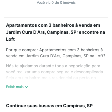
Você viu 0 de 0 imóveis
Apartamentos com 3 banheiros à venda em
Jardim Cura D'Ars, Campinas, SP: encontre na
Loft
Por que comprar Apartamentos com 3 banheiros à
venda em Jardim Cura D'Ars, Campinas, SP na Loft?
Nós te ajudamos durante toda a negociação para
você realizar uma compra segura e descomplicada.
Seja em um bairro mais residencial ou perto do
trabalho e do metrô, aqui você vai encontrar a
Exibir mais
oferta ideal de Apartamentos com 3 banheiros à
venda em Jardim Cura D'Ars, Campinas, SP para
conquistar seu sonho. Agende uma visita presencial
Continue suas buscas em Campinas, SP
ou por videochamada, é grátis, sem compromisso e