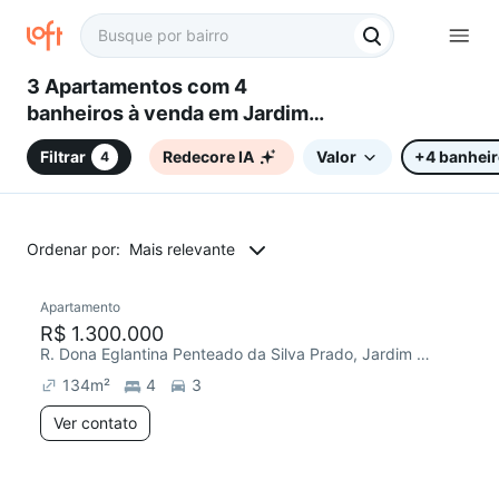
3 Apartamentos com 4
banheiros à venda em Jardim
dos Oliveiras, Campinas, SP
Filtrar
Redecore IA
Valor
+4 banhei
4
Ordenar por:
Mais relevante
Apartamento
R$ 1.300.000
R. Dona Eglantina Penteado da Silva Prado, Jardim dos Oliveiras
134
m²
4
3
Ver contato