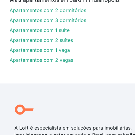
Aqui na Loft temos a oferta ideal para você, com Ap
Apartamentos com 2 dormitórios
nossas opções de financiamento imobiliário as parce
compra, veja em nosso portal
quanto custa comprar 
Apartamentos com 3 dormitórios
com você até as chaves.
Apartamentos com 1 suíte
Apartamentos com 2 suítes
Apartamentos com 1 vaga
Apartamentos com 2 vagas
A Loft é especialista em soluções para imobiliárias,