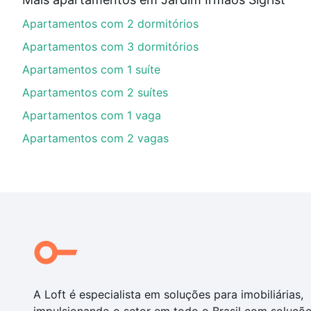
Aqui na Loft temos a oferta ideal para você, com Apa
Apartamentos com 2 dormitórios
nossas opções de financiamento imobiliário as parce
compra, veja em nosso portal
quanto custa comprar 
Apartamentos com 3 dormitórios
com você até as chaves.
Apartamentos com 1 suíte
Apartamentos com 2 suítes
Apartamentos com 1 vaga
Apartamentos com 2 vagas
A Loft é especialista em soluções para imobiliárias,