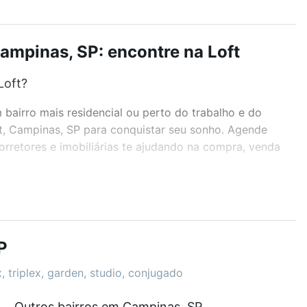
ampinas, SP: encontre na Loft
Loft?
airro mais residencial ou perto do trabalho e do
st, Campinas, SP para conquistar seu sonho. Agende
rretores e imobiliárias te ajudando na compra, venda
r os filtros como quantidade de quartos, suítes, com
demia, salão de festas ou área verde e encontrar
P
, triplex, garden, studio, conjugado
Outros bairros em Campinas, SP