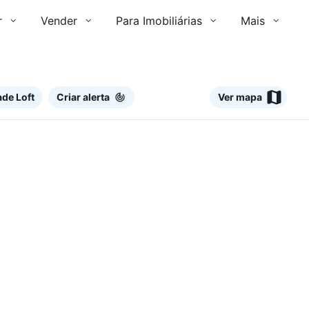
r
Vender
Para Imobiliárias
Mais
de Loft
Criar alerta
Ver mapa