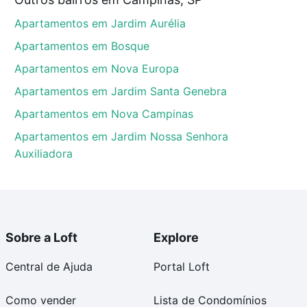
st, Campinas, SP que custam a partir de R$ 0 e com
Apartamentos em Jardim Aurélia
ma dúvida dos custos envolvidos no processo de
l dos seus sonhos com segurança e conforto. Loft,
Apartamentos em Bosque
Apartamentos em Nova Europa
Apartamentos em Jardim Santa Genebra
Apartamentos em Nova Campinas
Apartamentos em Jardim Nossa Senhora
Auxiliadora
Sobre a Loft
Explore
Central de Ajuda
Portal Loft
Como vender
Lista de Condomínios