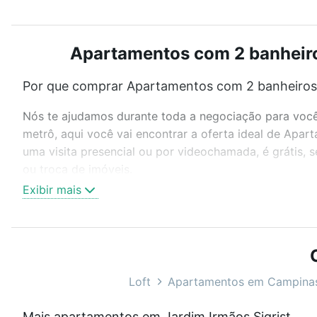
Apartamentos com 2 banheiros
Por que comprar Apartamentos com 2 banheiros à
Nós te ajudamos durante toda a negociação para você 
metrô, aqui você vai encontrar a oferta ideal de Apa
uma visita presencial ou por videochamada, é grátis,
ou troca de imóveis.
Exibir mais
Como escolher um imóvel?
Use barra de busca no topo para pesquisar por ruas, 
ou sem vaga de garagem para combinar perfeitamente 
Apartamentos com 2 banheiros à venda em Jardim Irmão
Loft
Apartamentos em Campina
Qual o preço de Apartamentos com 2 banheiros à
Mais apartamentos em Jardim Irmãos Sigrist