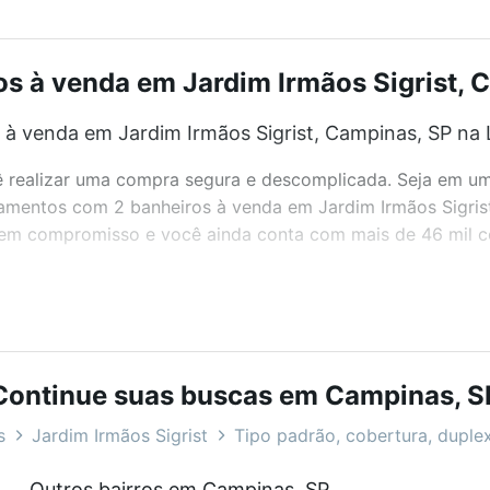
 à venda em Jardim Irmãos Sigrist, C
 venda em Jardim Irmãos Sigrist, Campinas, SP na 
realizar uma compra segura e descomplicada. Seja em um b
rtamentos com 2 banheiros à venda em Jardim Irmãos Sigri
 sem compromisso e você ainda conta com mais de 46 mil co
bairros e até condomínios favoritos. Você também pode usa
com o preço, metragem e comodidades, como piscina, aca
Continue suas buscas em Campinas, S
s Sigrist, Campinas, SP ideal para você na Loft.
s
Jardim Irmãos Sigrist
Tipo padrão, cobertura, duplex
 venda em Jardim Irmãos Sigrist, Campinas, SP?
Outros bairros em Campinas, SP