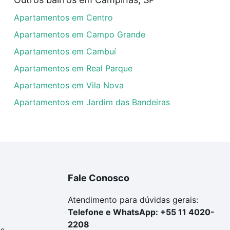
rtamentos com 2 banheiros à venda em Jardim Irmãos Sigri
Apartamentos em Centro
las podem se adequar ao seu orçamento. Se ainda tem algu
um apartamento
e conte com a gente para comprar o imóve
Apartamentos em Campo Grande
Apartamentos em Cambuí
Apartamentos em Real Parque
Apartamentos em Vila Nova
Apartamentos em Jardim das Bandeiras
Fale Conosco
Atendimento para dúvidas gerais:
Telefone e WhatsApp: +55 11 4020-
2208