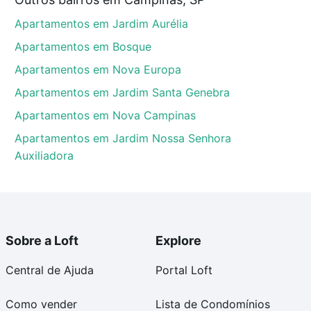
mpinas, SP que custam a partir de R$ 0 e com nossas
Apartamentos em Jardim Aurélia
ida dos custos envolvidos no processo de compra,
us sonhos com segurança e conforto. Loft, com você
Apartamentos em Bosque
Apartamentos em Nova Europa
Apartamentos em Jardim Santa Genebra
Apartamentos em Nova Campinas
Apartamentos em Jardim Nossa Senhora
Auxiliadora
Sobre a Loft
Explore
Central de Ajuda
Portal Loft
Como vender
Lista de Condomínios