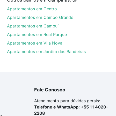
artamentos com 4 quartos à venda em Jardim Magnólia, Ca
Apartamentos em Centro
em se adequar ao seu orçamento. Se ainda tem alguma dúv
amento
e conte com a gente para comprar o imóvel dos se
Apartamentos em Campo Grande
Apartamentos em Cambuí
Apartamentos em Real Parque
Apartamentos em Vila Nova
Apartamentos em Jardim das Bandeiras
Fale Conosco
Atendimento para dúvidas gerais:
Telefone e WhatsApp: +55 11 4020-
2208