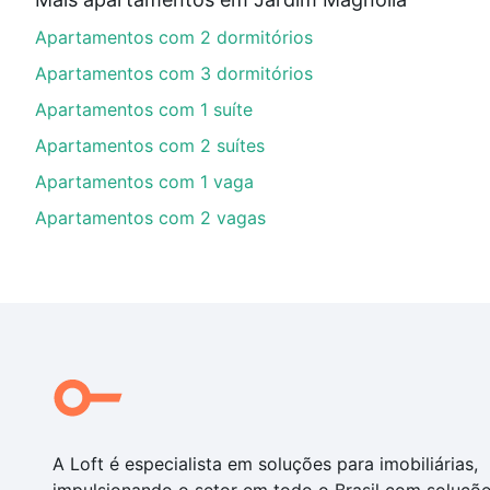
Aqui na Loft temos a oferta ideal para você, com Ap
Apartamentos com 2 dormitórios
opções de financiamento imobiliário as parcelas pod
veja em nosso portal
quanto custa comprar um apart
Apartamentos com 3 dormitórios
até as chaves.
Apartamentos com 1 suíte
Apartamentos com 2 suítes
Apartamentos com 1 vaga
Apartamentos com 2 vagas
A Loft é especialista em soluções para imobiliárias,