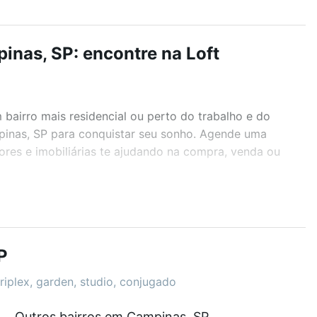
nas, SP: encontre na Loft
airro mais residencial ou perto do trabalho e do
pinas, SP para conquistar seu sonho. Agende uma
ores e imobiliárias te ajudando na compra, venda ou
r os filtros como quantidade de quartos, suítes, com
demia, salão de festas ou área verde e encontrar
P
riplex, garden, studio, conjugado
Outros bairros em Campinas, SP