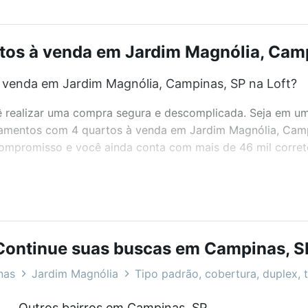
os à venda em Jardim Magnólia, Campi
venda em Jardim Magnólia, Campinas, SP na Loft?
realizar uma compra segura e descomplicada. Seja em um b
artamentos com 4 quartos à venda em Jardim Magnólia, Cam
 compromisso e você ainda conta com mais de 46 mil corret
bairros e até condomínios favoritos. Você também pode usa
com o preço, metragem e comodidades, como piscina, aca
Continue suas buscas em Campinas, S
ia, Campinas, SP ideal para você na Loft.
nas
Jardim Magnólia
Tipo padrão, cobertura, duplex, t
venda em Jardim Magnólia, Campinas, SP?
Outros bairros em Campinas, SP