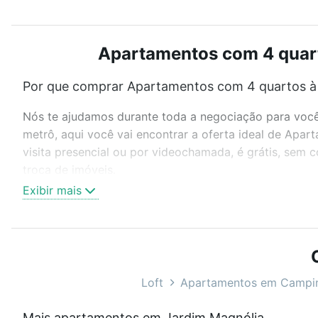
Apartamentos com 4 quart
Por que comprar Apartamentos com 4 quartos à 
Nós te ajudamos durante toda a negociação para você 
metrô, aqui você vai encontrar a oferta ideal de Ap
visita presencial ou por videochamada, é grátis, sem
troca de imóveis.
Exibir mais
Como escolher um imóvel?
Use barra de busca no topo para pesquisar por ruas, 
ou sem vaga de garagem para combinar perfeitamente 
Apartamentos com 4 quartos à venda em Jardim Magnól
Loft
Apartamentos em Campi
Qual o preço de Apartamentos com 4 quartos à 
Mais apartamentos em Jardim Magnólia