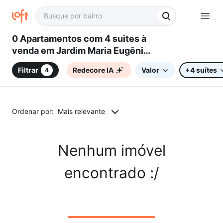
0 Apartamentos com 4 suites à
venda em Jardim Maria Eugênia,
Campinas, SP
Filtrar
Redecore IA
Valor
+4 suítes
4
Ordenar por:
Mais relevante
Nenhum imóvel
encontrado :/