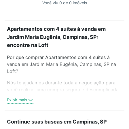
Você viu 0 de 0 imóveis
Apartamentos com 4 suites à venda em
Jardim Maria Eugênia, Campinas, SP:
encontre na Loft
Por que comprar Apartamentos com 4 suites à
venda em Jardim Maria Eugênia, Campinas, SP na
Loft?
Nós te ajudamos durante toda a negociação para
você realizar uma compra segura e descomplicada.
Seja em um bairro mais residencial ou perto do
Exibir mais
trabalho e do metrô, aqui você vai encontrar a
oferta ideal de Apartamentos com 4 suites à venda
em Jardim Maria Eugênia, Campinas, SP para
Continue suas buscas em Campinas, SP
conquistar seu sonho. Agende uma visita presencial