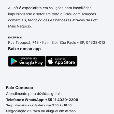
Aqui na Loft temos a oferta ideal para você, com
Apartamentos com 4 suites à venda em Jardim
A Loft é especialista em soluções para imobiliárias,
Maria Eugênia, Campinas, SP que custam a partir de
impulsionando o setor em todo o Brasil com soluções
R$ 0 e com nossas opções de financiamento
comerciais, tecnológicas e financeiras através da Loft
imobiliário as parcelas podem se adequar ao seu
Mais Negócio.
orçamento. Se ainda tem alguma dúvida dos custos
envolvidos no processo de compra, veja em nosso
ENDEREÇO
Rua Tabapuã, 743 - Itaim Bibi, São Paulo - SP, 04533-012
portal
quanto custa comprar um apartamento
e
Baixe nosso app
conte com a gente para comprar o imóvel dos seus
sonhos com segurança e conforto. Loft, com você
até as chaves.
Fale Conosco
Atendimento para dúvidas gerais:
Telefone e WhatsApp: +55 11 4020-2208
Segunda-feira a sexta-feira das 9:00 às 18:00
Negociação de taxa ou aluguel em atraso: