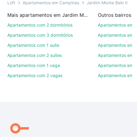
ou por videochamada, é grátis, sem compromisso e
Loft
Apartamentos em Campinas
Jardim Monte Belo II
T
você ainda conta com mais de 46 mil corretores e
Mais apartamentos em Jardim Monte Belo II
Outros bairros 
imobiliárias te ajudando na compra, venda ou troca
de imóveis.
Apartamentos com 2 dormitórios
Apartamentos em C
Apartamentos com 3 dormitórios
Apartamentos em 
Como escolher um imóvel?
Apartamentos com 1 suíte
Apartamentos em 
Use barra de busca no topo para pesquisar por
Apartamentos com 2 suítes
Apartamentos em R
ruas, bairros e até condomínios favoritos. Você
também pode usar os filtros como quantidade de
Apartamentos com 1 vaga
Apartamentos em V
quartos, suítes, com ou sem vaga de garagem para
Apartamentos com 2 vagas
Apartamentos em J
combinar perfeitamente com o preço, metragem e
comodidades, como piscina, academia, salão de
festas ou área verde e encontrar Apartamentos com
1 banheiro à venda em Jardim Monte Belo II,
Campinas, SP ideal para você na Loft.
Qual o preço de Apartamentos com 1 banheiro à
venda em Jardim Monte Belo II, Campinas, SP?