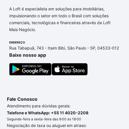
Aqui na Loft temos a oferta ideal para você, com
Apartamentos com 1 banheiro à venda em Jardim
A Loft é especialista em soluções para imobiliárias,
Monte Belo II, Campinas, SP que custam a partir de
impulsionando o setor em todo o Brasil com soluções
R$ 0 e com nossas opções de financiamento
comerciais, tecnológicas e financeiras através da Loft
imobiliário as parcelas podem se adequar ao seu
Mais Negócio.
orçamento. Se ainda tem alguma dúvida dos custos
envolvidos no processo de compra, veja em nosso
ENDEREÇO
Rua Tabapuã, 743 - Itaim Bibi, São Paulo - SP, 04533-012
portal
quanto custa comprar um apartamento
e
Baixe nosso app
conte com a gente para comprar o imóvel dos seus
sonhos com segurança e conforto. Loft, com você
até as chaves.
Fale Conosco
Atendimento para dúvidas gerais:
Telefone e WhatsApp: +55 11 4020-2208
Segunda-feira a sexta-feira das 9:00 às 18:00
Negociação de taxa ou aluguel em atraso: