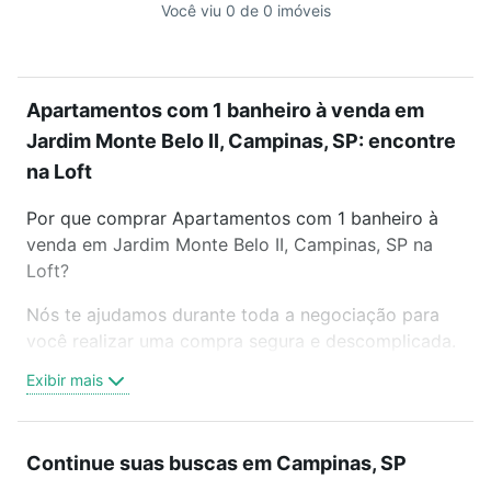
Você viu 0 de 0 imóveis
Apartamentos com 1 banheiro à venda em
Jardim Monte Belo II, Campinas, SP: encontre
na Loft
Por que comprar Apartamentos com 1 banheiro à
venda em Jardim Monte Belo II, Campinas, SP na
Loft?
Nós te ajudamos durante toda a negociação para
você realizar uma compra segura e descomplicada.
Seja em um bairro mais residencial ou perto do
Exibir mais
trabalho e do metrô, aqui você vai encontrar a
oferta ideal de Apartamentos com 1 banheiro à
venda em Jardim Monte Belo II, Campinas, SP para
Continue suas buscas em Campinas, SP
conquistar seu sonho. Agende uma visita presencial