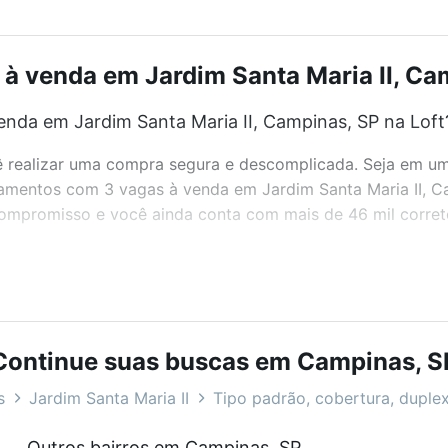
 venda em Jardim Santa Maria II, Cam
nda em Jardim Santa Maria II, Campinas, SP na Loft
realizar uma compra segura e descomplicada. Seja em um b
rtamentos com 3 vagas à venda em Jardim Santa Maria II, 
 compromisso e você ainda conta com mais de 46 mil corret
bairros e até condomínios favoritos. Você também pode usa
com o preço, metragem e comodidades, como piscina, aca
Continue suas buscas em Campinas, S
ia II, Campinas, SP ideal para você na Loft.
s
Jardim Santa Maria II
Tipo padrão, cobertura, duplex
nda em Jardim Santa Maria II, Campinas, SP?
Outros bairros em Campinas, SP