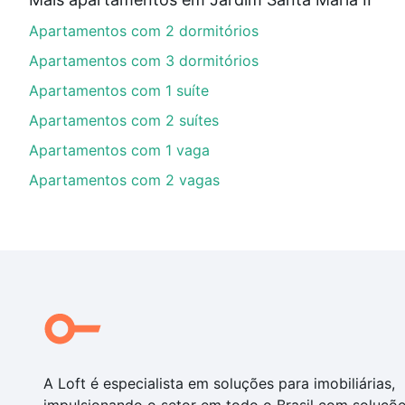
Aqui na Loft temos a oferta ideal para você, com Apa
Apartamentos com 2 dormitórios
nossas opções de financiamento imobiliário as parce
compra, veja em nosso portal
quanto custa comprar 
Apartamentos com 3 dormitórios
com você até as chaves.
Apartamentos com 1 suíte
Apartamentos com 2 suítes
Apartamentos com 1 vaga
Apartamentos com 2 vagas
A Loft é especialista em soluções para imobiliárias,