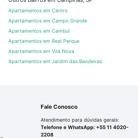
rtamentos com 3 vagas à venda em Jardim Santa Maria II, 
Apartamentos em Centro
las podem se adequar ao seu orçamento. Se ainda tem algu
um apartamento
e conte com a gente para comprar o imóve
Apartamentos em Campo Grande
Apartamentos em Cambuí
Apartamentos em Real Parque
Apartamentos em Vila Nova
Apartamentos em Jardim das Bandeiras
Fale Conosco
Atendimento para dúvidas gerais:
Telefone e WhatsApp: +55 11 4020-
2208