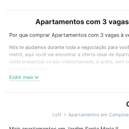
Apartamentos com 3 vagas à
Por que comprar Apartamentos com 3 vagas à ve
Nós te ajudamos durante toda a negociação para você 
metrô, aqui você vai encontrar a oferta ideal de Apa
visita presencial ou por videochamada, é grátis, sem
troca de imóveis.
Exibir mais
Como escolher um imóvel?
Use barra de busca no topo para pesquisar por ruas, 
ou sem vaga de garagem para combinar perfeitamente 
Apartamentos com 3 vagas à venda em Jardim Santa Mar
Loft
Apartamentos em Campina
Qual o preço de Apartamentos com 3 vagas à ve
Mais apartamentos em Jardim Santa Maria II