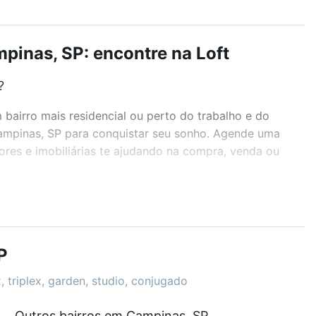
pinas, SP: encontre na Loft
?
airro mais residencial ou perto do trabalho e do
Campinas, SP para conquistar seu sonho. Agende uma
ores e imobiliárias te ajudando na compra, venda ou
r os filtros como quantidade de quartos, suítes, com
demia, salão de festas ou área verde e encontrar
P
, triplex, garden, studio, conjugado
Outros bairros em Campinas, SP