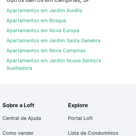
Campinas, SP que custam a partir de R$ 0 e com
Apartamentos em Jardim Aurélia
ma dúvida dos custos envolvidos no processo de
l dos seus sonhos com segurança e conforto. Loft,
Apartamentos em Bosque
Apartamentos em Nova Europa
Apartamentos em Jardim Santa Genebra
Apartamentos em Nova Campinas
Apartamentos em Jardim Nossa Senhora
Auxiliadora
Sobre a Loft
Explore
Central de Ajuda
Portal Loft
Como vender
Lista de Condomínios