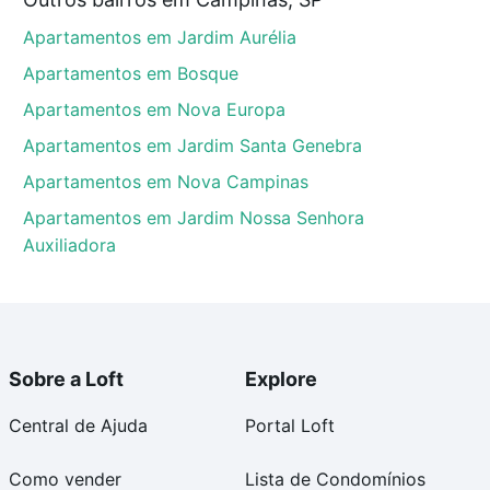
ampinas, SP que custam a partir de R$ 0 e com
Apartamentos em Jardim Aurélia
ma dúvida dos custos envolvidos no processo de
l dos seus sonhos com segurança e conforto. Loft,
Apartamentos em Bosque
Apartamentos em Nova Europa
Apartamentos em Jardim Santa Genebra
Apartamentos em Nova Campinas
Apartamentos em Jardim Nossa Senhora
Auxiliadora
Sobre a Loft
Explore
Central de Ajuda
Portal Loft
Como vender
Lista de Condomínios