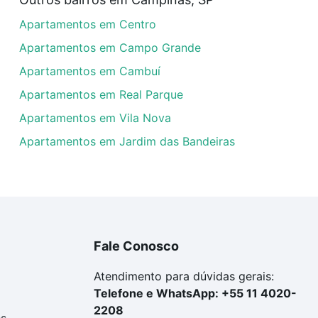
artamentos com 3 suites à venda em Jardim São Gonçalo, C
Apartamentos em Centro
las podem se adequar ao seu orçamento. Se ainda tem algu
um apartamento
e conte com a gente para comprar o imóve
Apartamentos em Campo Grande
Apartamentos em Cambuí
Apartamentos em Real Parque
Apartamentos em Vila Nova
Apartamentos em Jardim das Bandeiras
Fale Conosco
Atendimento para dúvidas gerais:
Telefone e WhatsApp: +55 11 4020-
2208