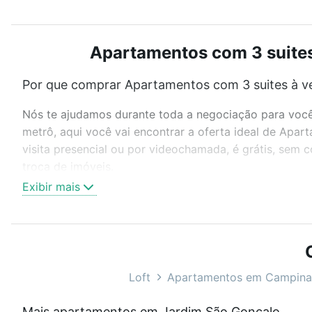
Apartamentos com 3 suites
Por que comprar Apartamentos com 3 suites à v
Nós te ajudamos durante toda a negociação para você 
metrô, aqui você vai encontrar a oferta ideal de Ap
visita presencial ou por videochamada, é grátis, sem
troca de imóveis.
Exibir mais
Como escolher um imóvel?
Use barra de busca no topo para pesquisar por ruas, 
ou sem vaga de garagem para combinar perfeitamente 
Apartamentos com 3 suites à venda em Jardim São Gon
Loft
Apartamentos em Campina
Qual o preço de Apartamentos com 3 suites à v
Mais apartamentos em Jardim São Gonçalo