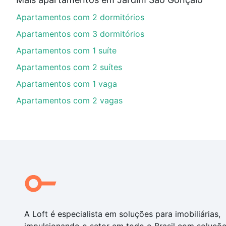
Aqui na Loft temos a oferta ideal para você, com Ap
Apartamentos com 2 dormitórios
nossas opções de financiamento imobiliário as parce
compra, veja em nosso portal
quanto custa comprar 
Apartamentos com 3 dormitórios
com você até as chaves.
Apartamentos com 1 suíte
Apartamentos com 2 suítes
Apartamentos com 1 vaga
Apartamentos com 2 vagas
A Loft é especialista em soluções para imobiliárias,