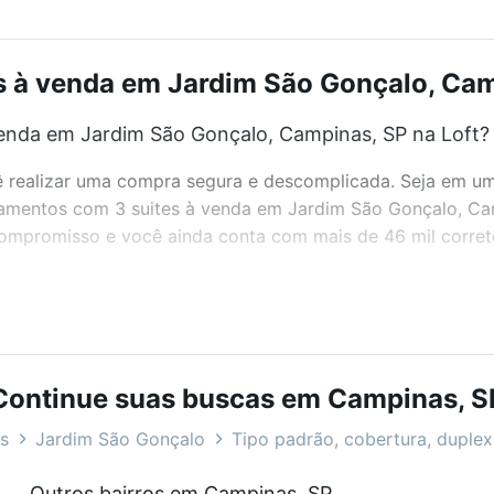
 à venda em Jardim São Gonçalo, Camp
enda em Jardim São Gonçalo, Campinas, SP na Loft?
realizar uma compra segura e descomplicada. Seja em um b
artamentos com 3 suites à venda em Jardim São Gonçalo, C
 compromisso e você ainda conta com mais de 46 mil corret
bairros e até condomínios favoritos. Você também pode usa
com o preço, metragem e comodidades, como piscina, aca
Continue suas buscas em Campinas, S
çalo, Campinas, SP ideal para você na Loft.
s
Jardim São Gonçalo
Tipo padrão, cobertura, duplex,
enda em Jardim São Gonçalo, Campinas, SP?
Outros bairros em Campinas, SP