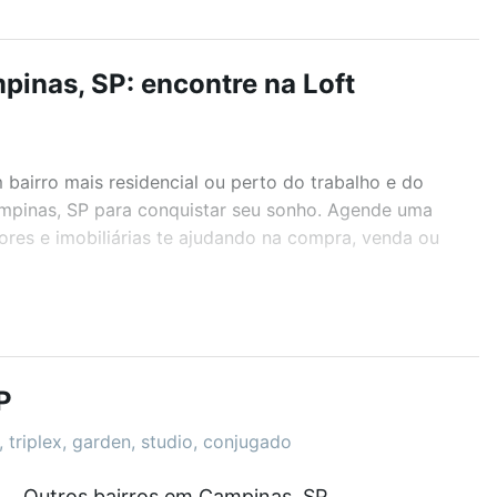
inas, SP: encontre na Loft
airro mais residencial ou perto do trabalho e do
ampinas, SP para conquistar seu sonho. Agende uma
ores e imobiliárias te ajudando na compra, venda ou
r os filtros como quantidade de quartos, suítes, com
demia, salão de festas ou área verde e encontrar
P
 triplex, garden, studio, conjugado
Outros bairros em Campinas, SP