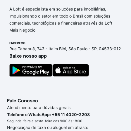
Aqui na Loft temos a oferta ideal para você, com
Apartamentos com 3 vagas à venda em Jardim São
A Loft é especialista em soluções para imobiliárias,
Vicente, Campinas, SP que custam a partir de R$ 0
impulsionando o setor em todo o Brasil com soluções
e com nossas opções de financiamento imobiliário
comerciais, tecnológicas e financeiras através da Loft
as parcelas podem se adequar ao seu orçamento.
Mais Negócio.
Se ainda tem alguma dúvida dos custos envolvidos
no processo de compra, veja em nosso portal
ENDEREÇO
Rua Tabapuã, 743 - Itaim Bibi, São Paulo - SP, 04533-012
quanto custa comprar um apartamento
e conte com
Baixe nosso app
a gente para comprar o imóvel dos seus sonhos
com segurança e conforto. Loft, com você até as
chaves.
Fale Conosco
Atendimento para dúvidas gerais:
Telefone e WhatsApp: +55 11 4020-2208
Segunda-feira a sexta-feira das 9:00 às 18:00
Negociação de taxa ou aluguel em atraso: