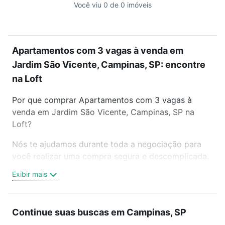
Você viu 0 de 0 imóveis
Apartamentos com 3 vagas à venda em
Jardim São Vicente, Campinas, SP: encontre
na Loft
Por que comprar Apartamentos com 3 vagas à
venda em Jardim São Vicente, Campinas, SP na
Loft?
Nós te ajudamos durante toda a negociação para
você realizar uma compra segura e descomplicada.
Seja em um bairro mais residencial ou perto do
Exibir mais
trabalho e do metrô, aqui você vai encontrar a
oferta ideal de Apartamentos com 3 vagas à venda
em Jardim São Vicente, Campinas, SP para
Continue suas buscas em Campinas, SP
conquistar seu sonho. Agende uma visita presencial