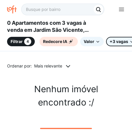
0 Apartamentos com 3 vagas à
venda em Jardim São Vicente,
Campinas, SP
Filtrar
Redecore IA
Valor
+3 vagas
4
Ordenar por:
Mais relevante
Nenhum imóvel
encontrado :/