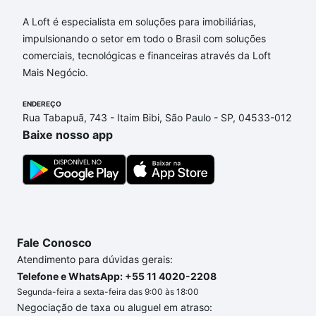
Apartamentos com 1 quarto à venda em Joaquim
Egídio, Campinas, SP que custam a partir de R$ 0 e
A Loft é especialista em soluções para imobiliárias,
com nossas opções de financiamento imobiliário as
impulsionando o setor em todo o Brasil com soluções
parcelas podem se adequar ao seu orçamento. Se
comerciais, tecnológicas e financeiras através da Loft
ainda tem alguma dúvida dos custos envolvidos no
Mais Negócio.
processo de compra, veja em nosso portal
quanto
custa comprar um apartamento
ENDEREÇO
e conte com a
Rua Tabapuã, 743 - Itaim Bibi, São Paulo - SP, 04533-012
gente para comprar o imóvel dos seus sonhos com
Baixe nosso app
segurança e conforto. Loft, com você até as
chaves.
Fale Conosco
Atendimento para dúvidas gerais:
Telefone e WhatsApp: +55 11 4020-2208
Segunda-feira a sexta-feira das 9:00 às 18:00
Negociação de taxa ou aluguel em atraso: