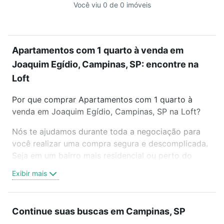
Você viu 0 de 0 imóveis
Apartamentos com 1 quarto à venda em
Joaquim Egídio, Campinas, SP: encontre na
Loft
Por que comprar Apartamentos com 1 quarto à
venda em Joaquim Egídio, Campinas, SP na Loft?
Nós te ajudamos durante toda a negociação para
você realizar uma compra segura e descomplicada.
Seja em um bairro mais residencial ou perto do
trabalho e do metrô, aqui você vai encontrar a
Exibir mais
oferta ideal de Apartamentos com 1 quarto à venda
em Joaquim Egídio, Campinas, SP para conquistar
seu sonho. Agende uma visita presencial ou por
Continue suas buscas em Campinas, SP
videochamada, é grátis, sem compromisso e você