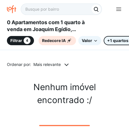
0 Apartamentos com 1 quarto à
venda em Joaquim Egídio,
Campinas, SP
Filtrar
Redecore IA
Valor
+1 quartos
4
Ordenar por:
Mais relevante
Nenhum imóvel
encontrado :/