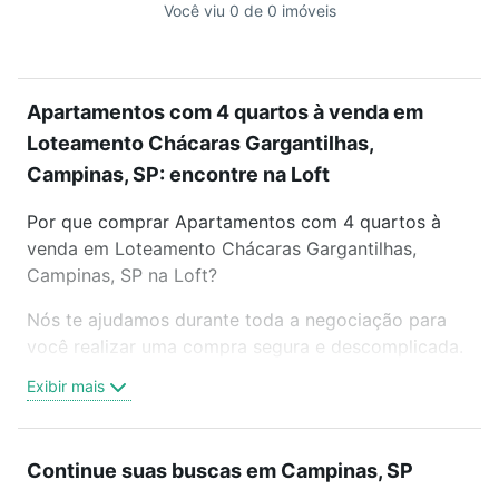
Você viu 0 de 0 imóveis
Apartamentos com 4 quartos à venda em
Loteamento Chácaras Gargantilhas,
Campinas, SP: encontre na Loft
Por que comprar Apartamentos com 4 quartos à
venda em Loteamento Chácaras Gargantilhas,
Campinas, SP na Loft?
Nós te ajudamos durante toda a negociação para
você realizar uma compra segura e descomplicada.
Seja em um bairro mais residencial ou perto do
Exibir mais
trabalho e do metrô, aqui você vai encontrar a
oferta ideal de Apartamentos com 4 quartos à
venda em Loteamento Chácaras Gargantilhas,
Continue suas buscas em Campinas, SP
Campinas, SP para conquistar seu sonho. Agende