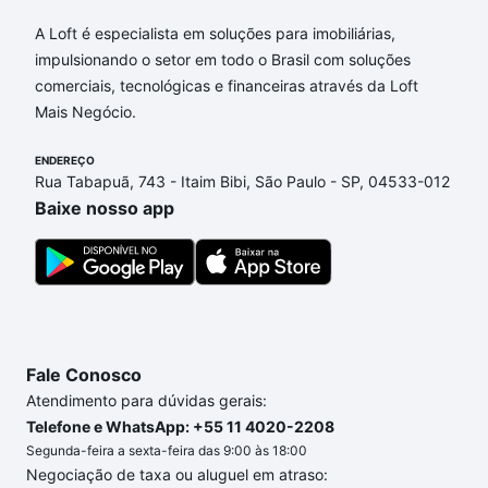
Aqui na Loft temos a oferta ideal para você, com
A Loft é especialista em soluções para imobiliárias,
Apartamentos com 4 quartos à venda em
impulsionando o setor em todo o Brasil com soluções
Loteamento Chácaras Gargantilhas, Campinas, SP
comerciais, tecnológicas e financeiras através da Loft
que custam a partir de R$ 0 e com nossas opções
Mais Negócio.
de financiamento imobiliário as parcelas podem se
adequar ao seu orçamento. Se ainda tem alguma
ENDEREÇO
Rua Tabapuã, 743 - Itaim Bibi, São Paulo - SP, 04533-012
dúvida dos custos envolvidos no processo de
Baixe nosso app
compra, veja em nosso portal
quanto custa comprar
um apartamento
e conte com a gente para comprar
o imóvel dos seus sonhos com segurança e
conforto. Loft, com você até as chaves.
Fale Conosco
Atendimento para dúvidas gerais:
Telefone e WhatsApp: +55 11 4020-2208
Segunda-feira a sexta-feira das 9:00 às 18:00
Negociação de taxa ou aluguel em atraso: