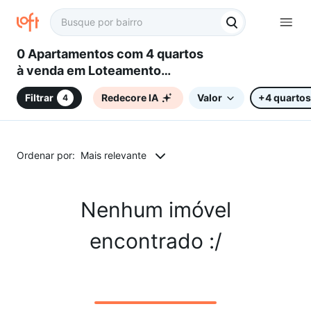
0 Apartamentos com 4 quartos
à venda em Loteamento
Chácaras Gargantilhas,
Filtrar
Redecore IA
Valor
+4 quartos
4
Campinas, SP
Ordenar por:
Mais relevante
Nenhum imóvel
encontrado :/