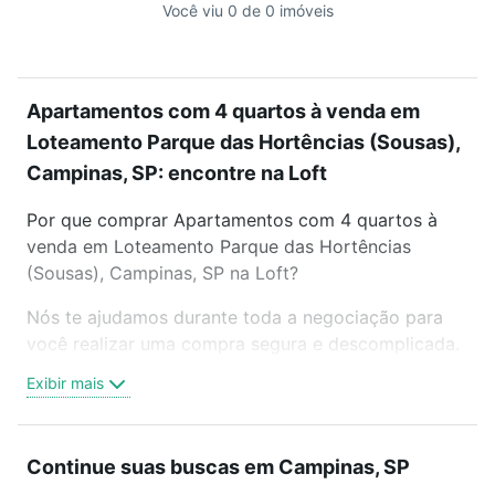
Você viu 0 de 0 imóveis
Apartamentos com 4 quartos à venda em
Loteamento Parque das Hortências (Sousas),
Campinas, SP: encontre na Loft
Por que comprar Apartamentos com 4 quartos à
venda em Loteamento Parque das Hortências
(Sousas), Campinas, SP na Loft?
Nós te ajudamos durante toda a negociação para
você realizar uma compra segura e descomplicada.
Seja em um bairro mais residencial ou perto do
Exibir mais
trabalho e do metrô, aqui você vai encontrar a
oferta ideal de Apartamentos com 4 quartos à
venda em Loteamento Parque das Hortências
Continue suas buscas em Campinas, SP
(Sousas), Campinas, SP para conquistar seu sonho.