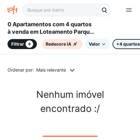
0 Apartamentos com 4 quartos
à venda em Loteamento Parque
das Hortências (Sousas),
Filtrar
Redecore IA
Valor
+4 quartos
4
Campinas, SP
Ordenar por:
Mais relevante
Nenhum imóvel
encontrado :/