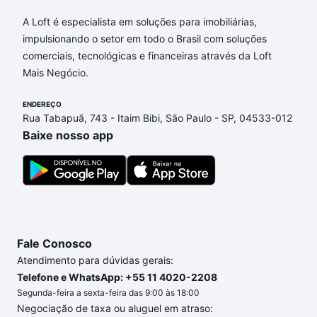
(Sousas), Campinas, SP?
A Loft é especialista em soluções para imobiliárias,
Aqui na Loft temos a oferta ideal para você, com
impulsionando o setor em todo o Brasil com soluções
Apartamentos com 4 quartos à venda em
comerciais, tecnológicas e financeiras através da Loft
Loteamento Parque das Hortências (Sousas),
Mais Negócio.
Campinas, SP que custam a partir de R$ 0 e com
nossas opções de financiamento imobiliário as
ENDEREÇO
Rua Tabapuã, 743 - Itaim Bibi, São Paulo - SP, 04533-012
parcelas podem se adequar ao seu orçamento. Se
Baixe nosso app
ainda tem alguma dúvida dos custos envolvidos no
processo de compra, veja em nosso portal
quanto
custa comprar um apartamento
e conte com a
gente para comprar o imóvel dos seus sonhos com
segurança e conforto. Loft, com você até as
chaves.
Fale Conosco
Atendimento para dúvidas gerais:
Telefone e WhatsApp: +55 11 4020-2208
Segunda-feira a sexta-feira das 9:00 às 18:00
Negociação de taxa ou aluguel em atraso: