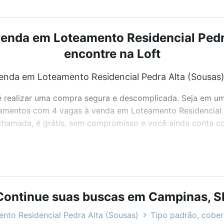
enda em Loteamento Residencial Pedra
encontre na Loft
nda em Loteamento Residencial Pedra Alta (Sousas)
realizar uma compra segura e descomplicada. Seja em um b
rtamentos com 4 vagas à venda em Loteamento Residencial 
chamada, é grátis, sem compromisso e você ainda conta com
bairros e até condomínios favoritos. Você também pode usa
com o preço, metragem e comodidades, como piscina, aca
Continue suas buscas em Campinas, S
dencial Pedra Alta (Sousas), Campinas, SP ideal para voc
nto Residencial Pedra Alta (Sousas)
Tipo padrão, cobert