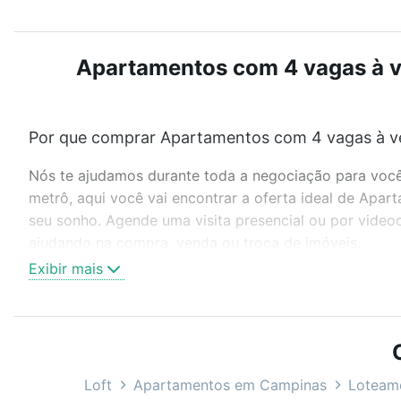
Apartamentos com 4 vagas à v
Por que comprar Apartamentos com 4 vagas à ve
Nós te ajudamos durante toda a negociação para você 
metrô, aqui você vai encontrar a oferta ideal de Apa
seu sonho. Agende uma visita presencial ou por video
ajudando na compra, venda ou troca de imóveis.
Exibir mais
Como escolher um imóvel?
Use barra de busca no topo para pesquisar por ruas, 
ou sem vaga de garagem para combinar perfeitamente 
Apartamentos com 4 vagas à venda em Loteamento Resi
Loft
Apartamentos em Campinas
Loteame