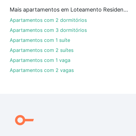
Qual o preço de Apartamentos com 4 vagas à ve
Mais apartamentos em Loteamento Residencial Pedra Alta (Sousas)
Aqui na Loft temos a oferta ideal para você, com Ap
Apartamentos com 2 dormitórios
partir de R$ 0 e com nossas opções de financiamento
no processo de compra, veja em nosso portal
quanto 
Apartamentos com 3 dormitórios
conforto. Loft, com você até as chaves.
Apartamentos com 1 suíte
Apartamentos com 2 suítes
Apartamentos com 1 vaga
Apartamentos com 2 vagas