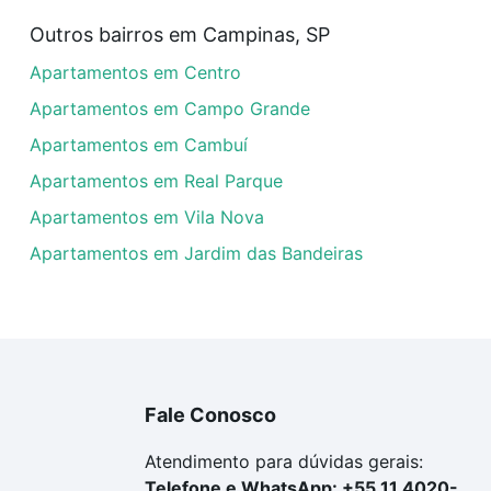
nda em Loteamento Residencial Pedra Alta (Sousas)
Outros bairros em Campinas, SP
artamentos com 4 vagas à venda em Loteamento Residencia
Apartamentos em Centro
 imobiliário as parcelas podem se adequar ao seu orçamen
custa comprar um apartamento
e conte com a gente para
Apartamentos em Campo Grande
Apartamentos em Cambuí
Apartamentos em Real Parque
Apartamentos em Vila Nova
Apartamentos em Jardim das Bandeiras
Fale Conosco
Atendimento para dúvidas gerais:
Telefone e WhatsApp: +55 11 4020-