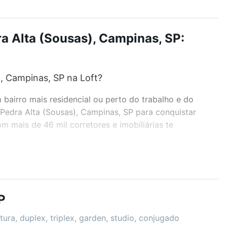
 Alta (Sousas), Campinas, SP:
, Campinas, SP na Loft?
airro mais residencial ou perto do trabalho e do
Pedra Alta (Sousas), Campinas, SP para conquistar
 mais de 46 mil corretores e imobiliárias te
r os filtros como quantidade de quartos, suítes, com
demia, salão de festas ou área verde e encontrar
P
ê na Loft.
ura, duplex, triplex, garden, studio, conjugado