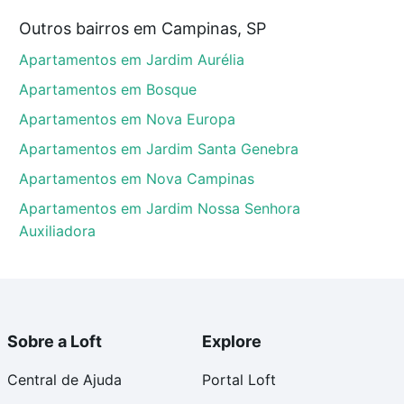
, Campinas, SP?
Outros bairros em Campinas, SP
l Pedra Alta (Sousas), Campinas, SP que custam a
Apartamentos em Jardim Aurélia
to. Se ainda tem alguma dúvida dos custos envolvidos
 comprar o imóvel dos seus sonhos com segurança e
Apartamentos em Bosque
Apartamentos em Nova Europa
Apartamentos em Jardim Santa Genebra
Apartamentos em Nova Campinas
Apartamentos em Jardim Nossa Senhora
Auxiliadora
Sobre a Loft
Explore
Central de Ajuda
Portal Loft