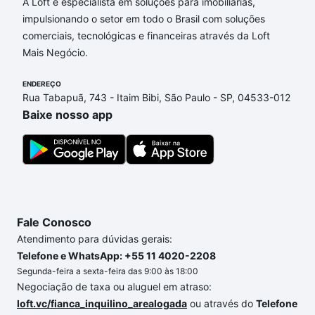
Dame, Campinas, SP que custam a partir de R$ 0 e
A Loft é especialista em soluções para imobiliárias,
com nossas opções de financiamento imobiliário as
impulsionando o setor em todo o Brasil com soluções
parcelas podem se adequar ao seu orçamento. Se
comerciais, tecnológicas e financeiras através da Loft
ainda tem alguma dúvida dos custos envolvidos no
Mais Negócio.
processo de compra, veja em nosso portal
quanto
custa comprar um apartamento
ENDEREÇO
e conte com a
Rua Tabapuã, 743 - Itaim Bibi, São Paulo - SP, 04533-012
gente para comprar o imóvel dos seus sonhos com
Baixe nosso app
segurança e conforto. Loft, com você até as
chaves.
Fale Conosco
Atendimento para dúvidas gerais:
Telefone e WhatsApp: +55 11 4020-2208
Segunda-feira a sexta-feira das 9:00 às 18:00
Negociação de taxa ou aluguel em atraso:
loft.vc/fianca_inquilino_arealogada
ou através do
Telefone