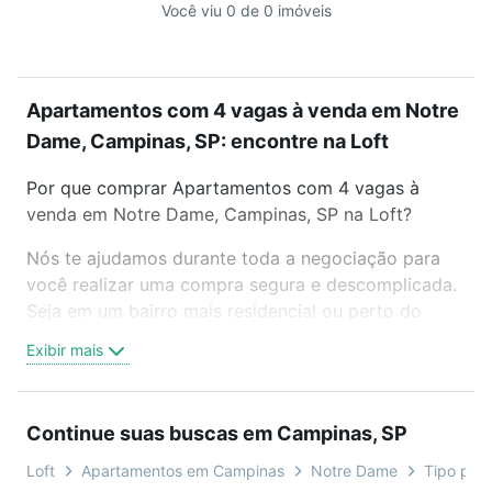
Você viu 0 de 0 imóveis
Apartamentos com 4 vagas à venda em Notre
Dame, Campinas, SP: encontre na Loft
Por que comprar Apartamentos com 4 vagas à
venda em Notre Dame, Campinas, SP na Loft?
Nós te ajudamos durante toda a negociação para
você realizar uma compra segura e descomplicada.
Seja em um bairro mais residencial ou perto do
trabalho e do metrô, aqui você vai encontrar a
Exibir mais
oferta ideal de Apartamentos com 4 vagas à venda
em Notre Dame, Campinas, SP para conquistar seu
sonho. Agende uma visita presencial ou por
Continue suas buscas em Campinas, SP
videochamada, é grátis, sem compromisso e você
ainda conta com mais de 46 mil corretores e
Loft
Apartamentos em Campinas
Notre Dame
Tipo padr