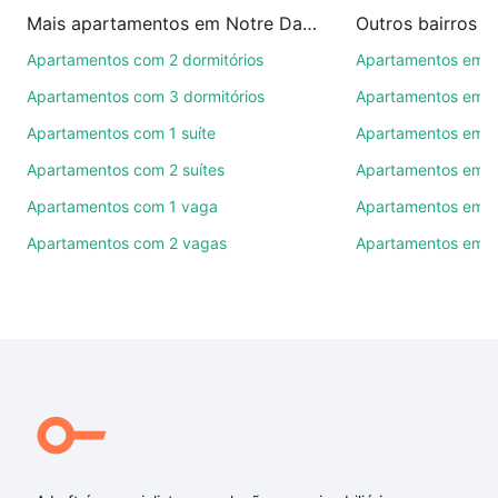
imobiliárias te ajudando na compra, venda ou troca
Mais apartamentos em Notre Dame
Outros bairros 
de imóveis.
Apartamentos com 2 dormitórios
Apartamentos em C
Como escolher um imóvel?
Apartamentos com 3 dormitórios
Apartamentos em 
Use barra de busca no topo para pesquisar por
Apartamentos com 1 suíte
Apartamentos em 
ruas, bairros e até condomínios favoritos. Você
Apartamentos com 2 suítes
Apartamentos em R
também pode usar os filtros como quantidade de
quartos, suítes, com ou sem vaga de garagem para
Apartamentos com 1 vaga
Apartamentos em V
combinar perfeitamente com o preço, metragem e
Apartamentos com 2 vagas
Apartamentos em J
comodidades, como piscina, academia, salão de
festas ou área verde e encontrar Apartamentos com
4 vagas à venda em Notre Dame, Campinas, SP
ideal para você na Loft.
Qual o preço de Apartamentos com 4 vagas à
venda em Notre Dame, Campinas, SP?
Aqui na Loft temos a oferta ideal para você, com
Apartamentos com 4 vagas à venda em Notre